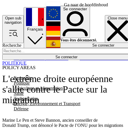
Ga naar de hoofdinhoud
Se connecter
Open sub
Close menu
English
navigation
Français
Deutsch
Vous êtes déconnecté.
Recherche
Se connecter
Español
Lumières éteintes
Se connecter
Rapporteur
Politique
Économie
Newsletters
Evénements
Em
POLITIQUE
POLICY AREAS
L'extrême droite européenne
Economie
Politique
s'allie contre le Pacte sur la
Agriculture et Alimentation
Santé
migration
Technologies
Energie, Environnement et Transport
Défense
Marine Le Pen et Steve Bannon, ancien conseiller de
Donald Trump, ont dénoncé le Pacte de l’ONU pour les migrations