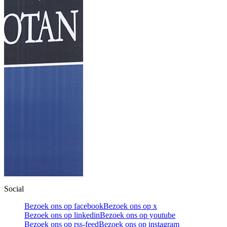
Social
Bezoek ons op facebook
Bezoek ons op x
Bezoek ons op linkedin
Bezoek ons op youtube
Bezoek ons op rss-feed
Bezoek ons op instagram