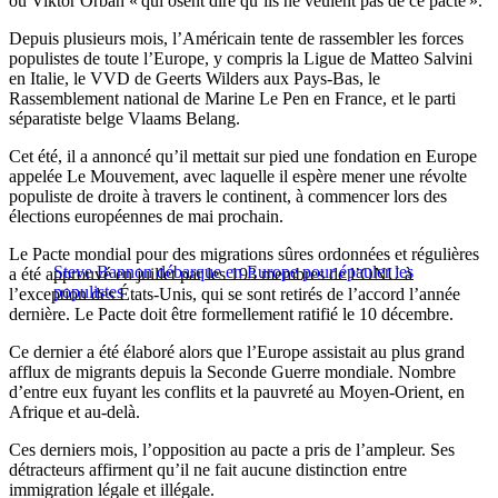
ou Viktor Orbán « qui osent dire qu’ils ne veulent pas de ce pacte ».
Depuis plusieurs mois, l’Américain tente de rassembler les forces
populistes de toute l’Europe, y compris la Ligue de Matteo Salvini
en Italie, le VVD de Geerts Wilders aux Pays-Bas, le
Rassemblement national de Marine Le Pen en France, et le parti
séparatiste belge Vlaams Belang.
Cet été, il a annoncé qu’il mettait sur pied une fondation en Europe
appelée Le Mouvement, avec laquelle il espère mener une révolte
populiste de droite à travers le continent, à commencer lors des
élections européennes de mai prochain.
Le Pacte mondial pour des migrations sûres ordonnées et régulières
Steve Bannon débarque en Europe pour épauler les
a été approuvé en juillet par les 193 membres de l’ONU à
populistes
l’exception des États-Unis, qui se sont retirés de l’accord l’année
dernière. Le Pacte doit être formellement ratifié le 10 décembre.
Ce dernier a été élaboré alors que l’Europe assistait au plus grand
afflux de migrants depuis la Seconde Guerre mondiale. Nombre
d’entre eux fuyant les conflits et la pauvreté au Moyen-Orient, en
Afrique et au-delà.
Ces derniers mois, l’opposition au pacte a pris de l’ampleur. Ses
détracteurs affirment qu’il ne fait aucune distinction entre
immigration légale et illégale.