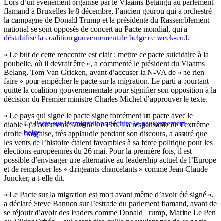
Lors d’un événement organisé par le Vlaams Belangu au parlement
flamand à Bruxelles le 8 décembre, l’ancien gourou qui a orchestré
la campagne de Donald Trump et la présidente du Rassemblement
national se sont opposés de concert au Pacte mondial, qui a
déstabilisé la coalition gouvernementale belge ce week-end
.
« Le but de cette rencontre est clair : mettre ce pacte suicidaire à la
poubelle, où il devrait être », a commenté le président du Vlaams
Belang, Tom Van Grieken, avant d’accuser la N-VA de « ne rien
faire » pour empêcher le pacte sur la migration. Le parti a pourtant
quitté la coalition gouvernementale pour signifier son opposition à la
décision du Premier ministre Charles Michel d’approuver le texte.
« Le pays qui signe le pacte signe forcément un pacte avec le
Le Pacte sur les migrations déchire le gouvernement
diable », a commenté Marine Le Pen. La responsable de l’extrême
belge
droite française, très applaudie pendant son discours, a assuré que
les vents de l’histoire étaient favorables à sa force politique pour les
élections européennes du 26 mai. Pour la première fois, il est
possible d’envisager une alternative au leadership actuel de l’Europe
et de remplacer les « dirigeants chancelants » comme Jean-Claude
Juncker, a-t-elle dit.
« Le Pacte sur la migration est mort avant même d’avoir été signé »,
a déclaré Steve Bannon sur l’estrade du parlement flamand, avant de
se réjouir d’avoir des leaders comme Donald Trump, Marine Le Pen