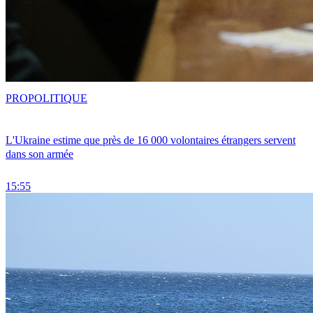
PRO
POLITIQUE
L'Ukraine estime que près de 16 000 volontaires étrangers servent
dans son armée
15:55