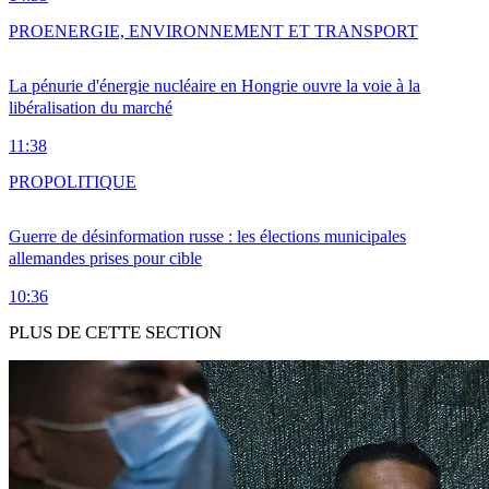
PRO
ENERGIE, ENVIRONNEMENT ET TRANSPORT
La pénurie d'énergie nucléaire en Hongrie ouvre la voie à la
libéralisation du marché
11:38
PRO
POLITIQUE
Guerre de désinformation russe : les élections municipales
allemandes prises pour cible
10:36
PLUS DE CETTE SECTION