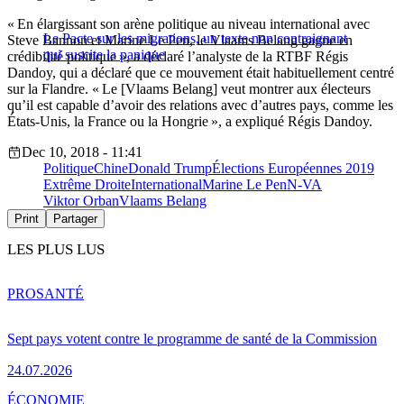
« En élargissant son arène politique au niveau international avec
Le Pacte sur les migrations, un texte non contraignant
Steve Bannon et Marine Le Pen, le Vlaams Belang gagne en
qui suscite la panique
crédibilité politique », a déclaré l’analyste de la RTBF Régis
Dandoy, qui a déclaré que ce mouvement était habituellement centré
sur la Flandre. « Le [Vlaams Belang] veut montrer aux électeurs
qu’il est capable d’avoir des relations avec d’autres pays, comme les
États-Unis, la France ou la Hongrie », a expliqué Régis Dandoy.
Dec 10, 2018 - 11:41
Politique
Chine
Donald Trump
Élections Européennes 2019
Extrême Droite
International
Marine Le Pen
N-VA
Viktor Orban
Vlaams Belang
Print
Partager
LES PLUS LUS
PRO
SANTÉ
Sept pays votent contre le programme de santé de la Commission
24.07.2026
ÉCONOMIE