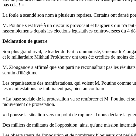
pas cela ! »
La foule a scandé son nom à plusieurs reprises. Certains ont dansé pour
M. Poutine s'est livré à un discours provocant et hargneux qui n'a fait
rassemblements depuis les élections législatives controversées du 4 d
Déclaration de guerre
Son plus grand rival, le leader du Parti communiste, Guennadi Ziougan
et le milliardaire Mikhaïl Prokhorov ont tous été crédités de moins d
M. Ziouganov a affirmé que son parti ne reconnaîtrait pas les résultats d
scrutin d'illégitime.
Les organisateurs des manifestations, qui voient M. Poutine comme un
les manifestations ne faibliraient pas, bien au contraire.
« La base sociale de la protestation va se renforcer et M. Poutine et s
mouvement de protestation.
« Il pousse la situation vers un point de rupture. Il nous déclare la gu
Des milliers de militants de l'opposition, ainsi qu'une mission internati
Les observateurs de l'opposition et de nombreux blogueurs ont parlé d