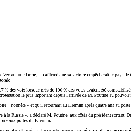
). Versant une larme, il a affirmé que sa victoire empêcherait le pays d
torale.
 % des voix lorsque près de 100 % des votes avaient été comptabilisés. 
protestation le plus important depuis l'arrivée de M. Poutine au pouvoir i
re « honnête » et qu'il retournait au Kremlin après quatre ans au poste
à la Russie », a déclaré M. Poutine, aux côtés du président sortant, Dm
toire aux portes du Kremlin.
ouvoir, il a affirmé : « Le peuple russe a montré aujourd'hui que ces scé