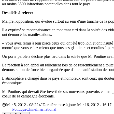
au moins 3500 infractions potentielles dans tout le pays.
Des défis à relever
Malgré l'opposition, qui évolue surtout au sein d'une tranche de la pop
Il a exprimé sa reconnaissance en montrant tard dans la soirée des vid
ont dénoncé les manifestations.
« Vous avez remis à leur place ceux qui ont été trop loin et ont insulté l
montré que vous valez mieux que tous ces glandeurs et moulins à paro
Un porte-parole a déclaré plus tard dans la soirée que M. Poutine avai
La réaction à son appel au ralliement lors de ce rassemblement a toutef
démonstration de force bien organisée que d'une manifestation de sou
L'atmosphère a changé dans le pays et nombreux sont ceux qui doutent 
économique.
M. Poutine, qui devrait être investi de ses nouveaux pouvoirs en mai p
coeur de sa campagne électorale.
Mar 5, 2012 - 08:22
Dernière mise à jour: Mar 16, 2012 - 16:17
Politique
Chine
International