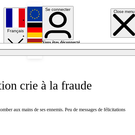
Se connecter
Close menu
English
Français
Deutsch
Vous êtes déconnecté.
Se connecter
Español
Lumières éteintes
ion crie à la fraude
e tomber aux mains de ses ennemis. Peu de messages de félicitations