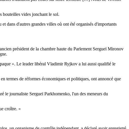
 bouteilles vides jonchant le sol.
 et dans d'autres grandes villes où ont été organisés d'importants
 l'ancien président de la chambre haute du Parlement Sergueï Mironov
gne.
opaque ». Le leader libéral Vladimir Ryjkov a lui aussi qualifié le
e en termes de réformes économiques et politiques, ont annoncé que
claré le journaliste Sergueï Parkhomenko, l'un des meneurs du
e croître. »
olos, un organisme de contrôle indépendant, a déclaré avoir enregistré