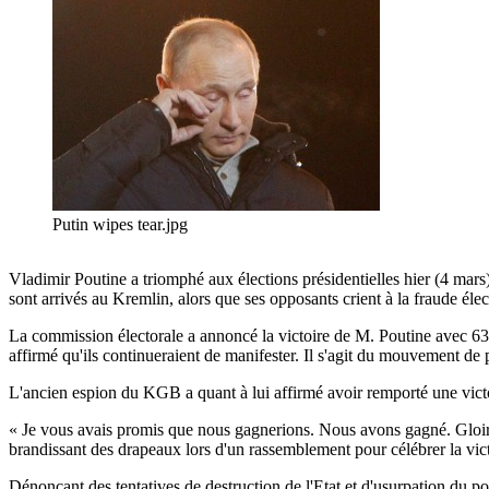
Putin wipes tear.jpg
Vladimir Poutine a triomphé aux élections présidentielles hier (4 mars
sont arrivés au Kremlin, alors que ses opposants crient à la fraude élec
La commission électorale a annoncé la victoire de M. Poutine avec 63,7
affirmé qu'ils continueraient de manifester. Il s'agit du mouvement de 
L'ancien espion du KGB a quant à lui affirmé avoir remporté une victoi
« Je vous avais promis que nous gagnerions. Nous avons gagné. Gloire 
brandissant des drapeaux lors d'un rassemblement pour célébrer la vic
Dénonçant des tentatives de destruction de l'Etat et d'usurpation du p