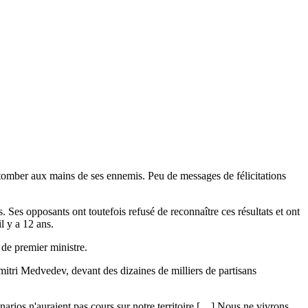
e tomber aux mains de ses ennemis. Peu de messages de félicitations
Ses opposants ont toutefois refusé de reconnaître ces résultats et ont
l y a 12 ans.
 de premier ministre.
itri Medvedev, devant des dizaines de milliers de partisans
narios n'auraient pas cours sur notre territoire […] Nous ne vivrons