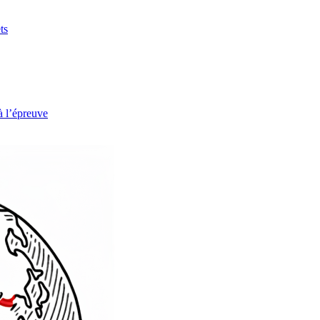
ts
à l’épreuve