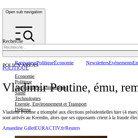
Open sub navigation
Recherche
Rapporteur
Politique
Économie
Newsletters
Evénements
Em
POLICY AREAS
POLITIQUE
Economie
Politique
Vladimir Poutine, ému, rempo
Agriculture et Alimentation
Santé
Technologies
Energie, Environnement et Transport
Défense
Vladimir Poutine a triomphé aux élections présidentielles hier (4 mars
sont arrivés au Kremlin, alors que ses opposants crient à la fraude élec
Amandine Gillet
EURACTIV.fr
/
Reuters