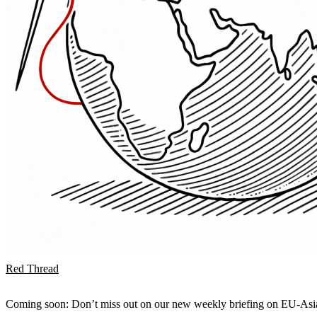
Red Thread
Coming soon: Don’t miss out on our new weekly briefing on EU-Asia 