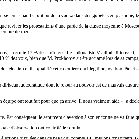
 se tenir chaud et ont bu de la vodka dans des gobelets en plastique, les
 que raviver les protestations d'une partie de la classe moyenne à Moscou
écembre dernier.
ov, a récolté 17 % des suffrages. Le nationaliste Vladimir Jirinovski,
e 10 % des voix, bien que M. Prokhorov ait été acclamé lors de sa campa
e l'élection et il a qualifié cette dernière d'« illégitime, malhonnête et 
 dirigeant autocratique dont le retour au pouvoir est de mauvais augur
on équipe ont tout fait pour que ça arrive. Il nous vraiment aidé », a dé
erre. Par conséquent, le sentiment d'aversion à son encontre ne va faire qu
onale d'observation ont contrôlé le scrutin.
'élections truquées dans ce pays qui compte 143 millions d'habitants. G