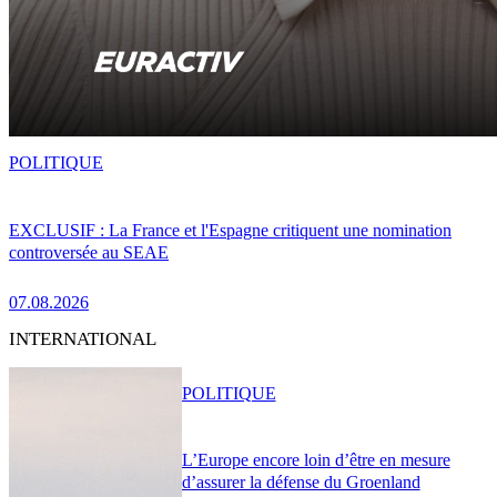
POLITIQUE
EXCLUSIF : La France et l'Espagne critiquent une nomination
controversée au SEAE
07.08.2026
INTERNATIONAL
POLITIQUE
L’Europe encore loin d’être en mesure
d’assurer la défense du Groenland