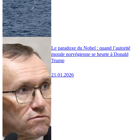
Le paradoxe du Nobel : quand l’autorité
morale norvégienne se heurte à Donald
Trump
21.01.2026