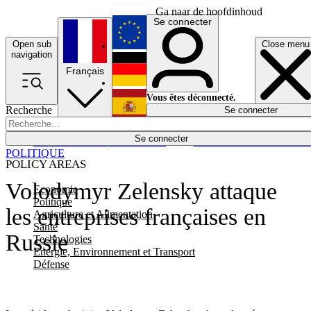
Ga naar de hoofdinhoud
Se connecter
Open sub
Close menu
English
navigation
Français
Deutsch
Vous êtes déconnecté.
Recherche
Se connecter
Español
Lumières éteintes
Se connecter
Rapporteur
Politique
Économie
Newsletters
Evénements
Em
POLITIQUE
POLICY AREAS
Volodymyr Zelensky attaque
Economie
Politique
les entreprises françaises en
Agriculture et Alimentation
Santé
Russie
Technologies
Energie, Environnement et Transport
Défense