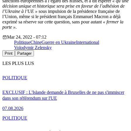
sanctions européennes à l’égard des Russes, et a dit espérer
« qu’une
décision unique et historique sera prise en faveur de l’adhésion de
l’Ukraine à l’UE »
sous impulsion de la présidence française de
l’Union, même si le président français Emmanuel Macron a déjà
exprimé sa réserve sur cette question, sans pour autant
« fermer la
porte »
.
Mar 24, 2022 - 07:12
Politique
Chine
Guerre en Ukraine
International
Volodymir Zelensky
Print
Partager
LES PLUS LUS
POLITIQUE
EXCLUSIF : L'Islande demande à Bruxelles de ne pas s'immiscer
dans son référendum sur l'UE
07.08.2026
POLITIQUE