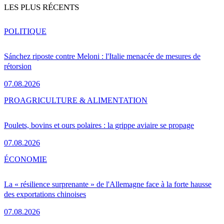
LES PLUS RÉCENTS
POLITIQUE
Sánchez riposte contre Meloni : l'Italie menacée de mesures de
rétorsion
07.08.2026
PRO
AGRICULTURE & ALIMENTATION
Poulets, bovins et ours polaires : la grippe aviaire se propage
07.08.2026
ÉCONOMIE
La « résilience surprenante » de l'Allemagne face à la forte hausse
des exportations chinoises
07.08.2026