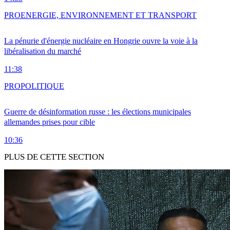
PRO
ENERGIE, ENVIRONNEMENT ET TRANSPORT
La pénurie d'énergie nucléaire en Hongrie ouvre la voie à la
libéralisation du marché
11:38
PRO
POLITIQUE
Guerre de désinformation russe : les élections municipales
allemandes prises pour cible
10:36
PLUS DE CETTE SECTION