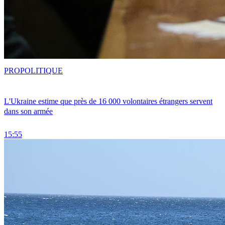
PRO
POLITIQUE
L'Ukraine estime que près de 16 000 volontaires étrangers servent
dans son armée
15:55