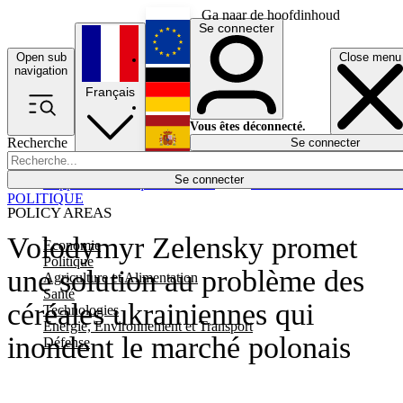
Ga naar de hoofdinhoud
Se connecter
Open sub
Close menu
English
navigation
Français
Deutsch
Vous êtes déconnecté.
Recherche
Se connecter
Español
Lumières éteintes
Se connecter
Rapporteur
Politique
Économie
Newsletters
Evénements
Em
POLITIQUE
POLICY AREAS
Volodymyr Zelensky promet
Economie
Politique
une solution au problème des
Agriculture et Alimentation
Santé
céréales ukrainiennes qui
Technologies
Energie, Environnement et Transport
inondent le marché polonais
Défense