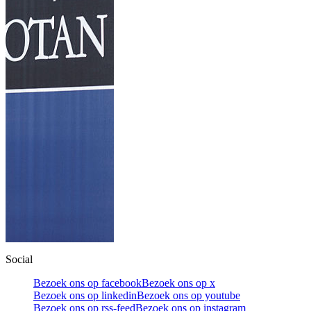
Social
Bezoek ons op facebook
Bezoek ons op x
Bezoek ons op linkedin
Bezoek ons op youtube
Bezoek ons op rss-feed
Bezoek ons op instagram