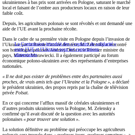
ukrainiennes à bas prix sont arrivées en Pologne, saturant le marché
local et faisant de l’ombre aux producteurs locaux en raison de leur
faible coût.
Depuis, les agriculteurs polonais se sont révoltés et ont demandé une
aide de l’UE avant la prochaine récolte.
Dans le cadre de sa première visite en Pologne depuis l’invasion de
La Commission introduit des « couloirs de solidarité »
l’Ukraine par la Russie l’année dernière, M. Zelensky a rencontré
entre l’UE et l’Ukraine pour les exportations
son homologue polonais Andrzej Duda et le Premier ministre du
alimentaires
pays, Mateusz Morawiecki. Il a également participé au forum
économique polono-ukrainien avec des représentants d’entreprises
nationales.
« Il ne doit pas exister de problèmes entre des partenaires aussi
proches, de vrais amis tels que l’Ukraine et la Pologne »
, a déclaré
le président ukrainien, des propos repris par la chaîne de télévision
privée
Polsat
.
En ce qui concerne l’afflux massif de céréales ukrainiennes et
d’autres produits ukrainiens vers la Pologne, M. Zelensky a
confirmé qu’il avait discuté de la question avec les autorités
polonaises
« pour trouver une solution »
.
La solution définitive au problème qui préoccupe les agriculteurs
polonais sera trouvée dans
« quelques jours, quelques semaines »
, a