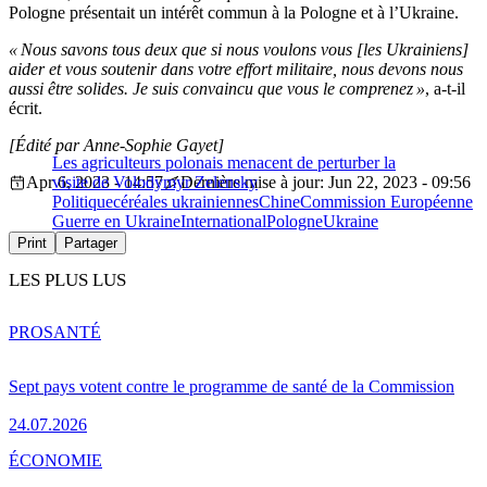
Pologne présentait un intérêt commun à la Pologne et à l’Ukraine.
« Nous savons tous deux que si nous voulons vous [les Ukrainiens]
aider et vous soutenir dans votre effort militaire, nous devons nous
aussi être solides. Je suis convaincu que vous le comprenez »
, a-t-il
écrit.
[Édité par Anne-Sophie Gayet]
Les agriculteurs polonais menacent de perturber la
Apr 6, 2023 - 14:57
visite de Volodymyr Zelensky
Dernière mise à jour: Jun 22, 2023 - 09:56
Politique
céréales ukrainiennes
Chine
Commission Européenne
Guerre en Ukraine
International
Pologne
Ukraine
Print
Partager
LES PLUS LUS
PRO
SANTÉ
Sept pays votent contre le programme de santé de la Commission
24.07.2026
ÉCONOMIE