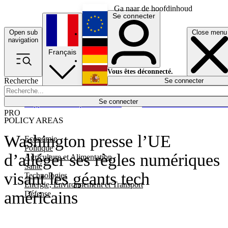
Ga naar de hoofdinhoud
Se connecter
Open sub
Close menu
English
navigation
Français
Deutsch
Vous êtes déconnecté.
Recherche
Se connecter
Español
Lumières éteintes
Se connecter
Rapporteur
Politique
Économie
Newsletters
Evénements
Em
PRO
POLICY AREAS
Washington presse l’UE
Economie
Politique
d’alléger ses règles numériques
Agriculture et Alimentation
Santé
visant les géants tech
Technologies
Energie, Environnement et Transport
américains
Défense