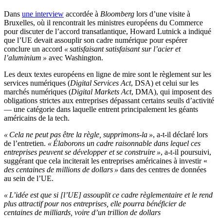
Dans
une interview
accordée à
Bloomberg
lors d’une visite à
Bruxelles, où il rencontrait les ministres européens du Commerce
pour discuter de l’accord transatlantique, Howard Lutnick a indiqué
que l’UE devait assouplir son cadre numérique pour espérer
conclure un accord
« satisfaisant satisfaisant sur l’acier et
l’aluminium »
avec Washington.
Les deux textes européens en ligne de mire sont le règlement sur les
services numériques (
Digital Services Act
, DSA) et celui sur les
marchés numériques (
Digital Markets Act
, DMA), qui imposent des
obligations strictes aux entreprises dépassant certains seuils d’activité
— une catégorie dans laquelle entrent principalement les géants
américains de la tech.
« Cela ne peut pas être la règle, supprimons-la »
, a-t-il déclaré lors
de l’entretien.
« Élaborons un cadre raisonnable dans lequel ces
entreprises peuvent se développer et se construire »
, a-t-il poursuivi,
suggérant que cela inciterait les entreprises américaines à investir «
des centaines de millions de dollars »
dans des centres de données
au sein de l’UE.
« L’idée est que si [l’UE] assouplit ce cadre règlementaire et le rend
plus attractif pour nos entreprises, elle pourra bénéficier de
centaines de milliards, voire d’un trillion de dollars