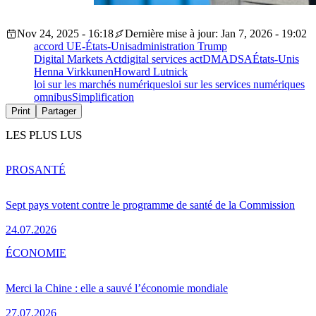
Nov 24, 2025 - 16:18
Dernière mise à jour: Jan 7, 2026 - 19:02
accord UE-États-Unis
administration Trump
Digital Markets Act
digital services act
DMA
DSA
États-Unis
Henna Virkkunen
Howard Lutnick
loi sur les marchés numériques
loi sur les services numériques
omnibus
Simplification
Print
Partager
LES PLUS LUS
PRO
SANTÉ
Sept pays votent contre le programme de santé de la Commission
24.07.2026
ÉCONOMIE
Merci la Chine : elle a sauvé l’économie mondiale
27.07.2026