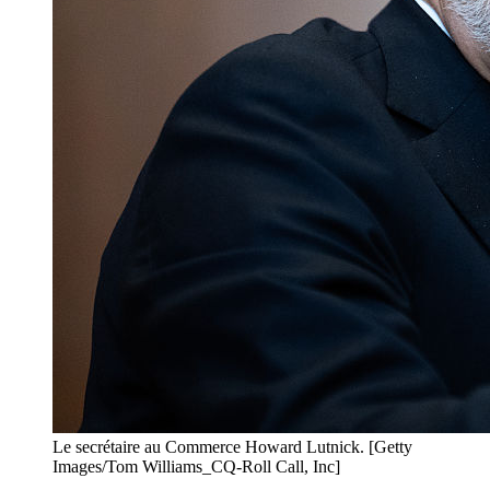
Le secrétaire au Commerce Howard Lutnick. [Getty
Images/Tom Williams_CQ-Roll Call, Inc]