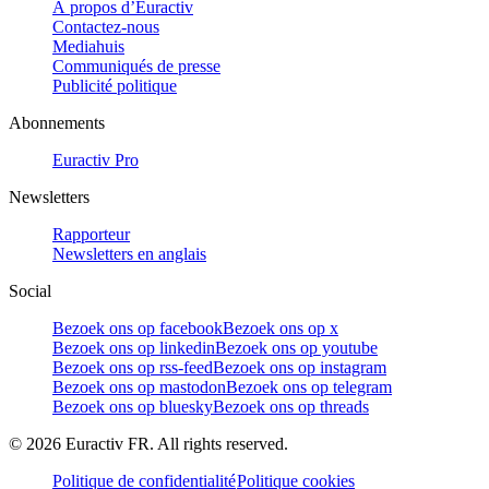
À propos d’Euractiv
Contactez-nous
Mediahuis
Communiqués de presse
Publicité politique
Abonnements
Euractiv Pro
Newsletters
Rapporteur
Newsletters en anglais
Social
Bezoek ons op facebook
Bezoek ons op x
Bezoek ons op linkedin
Bezoek ons op youtube
Bezoek ons op rss-feed
Bezoek ons op instagram
Bezoek ons op mastodon
Bezoek ons op telegram
Bezoek ons op bluesky
Bezoek ons op threads
©
2026
Euractiv FR. All rights reserved.
Politique de confidentialité
Politique cookies