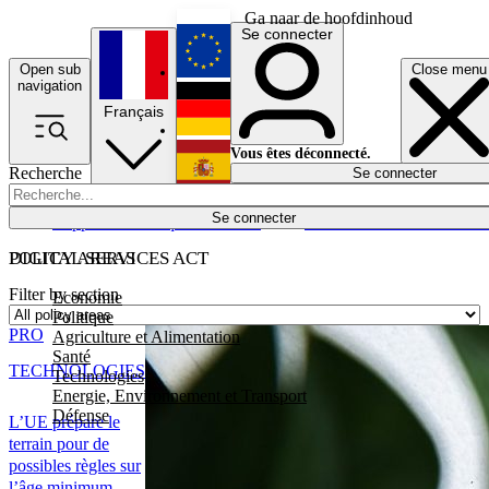
Ga naar de hoofdinhoud
Se connecter
Open sub
Close menu
English
navigation
Français
Deutsch
Vous êtes déconnecté.
Recherche
Se connecter
Español
Lumières éteintes
Se connecter
Rapporteur
Politique
Économie
Newsletters
Evénements
Em
POLICY AREAS
DIGITAL SERVICES ACT
Filter by section
Economie
Politique
PRO
Agriculture et Alimentation
Santé
TECHNOLOGIES
Technologies
Energie, Environnement et Transport
Défense
L’UE prépare le
terrain pour de
possibles règles sur
l’âge minimum