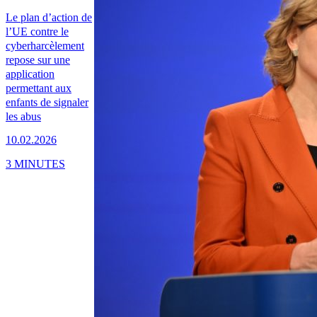
Le plan d’action de
l’UE contre le
cyberharcèlement
repose sur une
application
permettant aux
enfants de signaler
les abus
10.02.2026
3 MINUTES