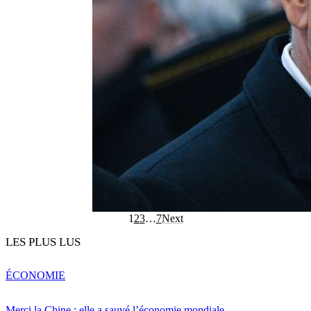
1
2
3
…
7
Next
LES PLUS LUS
ÉCONOMIE
Merci la Chine : elle a sauvé l’économie mondiale