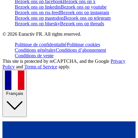
Bezoek ons op facebook
Bezoek ons op x
Bezoek ons op linkedin
Bezoek ons op youtube
Bezoek ons op rss-feed
Bezoek ons op instagram
Bezoek ons op mastodon
Bezoek ons op telegram
Bezoek ons op bluesky
Bezoek ons op threads
©
2026
Euractiv FR. All rights reserved.
Politique de confidentialité
Politique cookies
Conditions générales
Conditions d’abonnement
Conditions de vente
This site is protected by reCAPTCHA, and the Google
Privacy
Policy
and
Terms of Service
apply.
Français