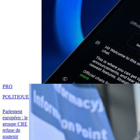
PRO
POLITIQUE
Parlement
européen : le
groupe CRE
refuse de
soutenir