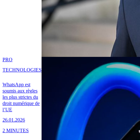
PRO
TECHNOLOGIES
WhatsApp est
soumis aux règles
les plus strictes du
droit numérique de
l’UE
26.01.2026
2 MINUTES