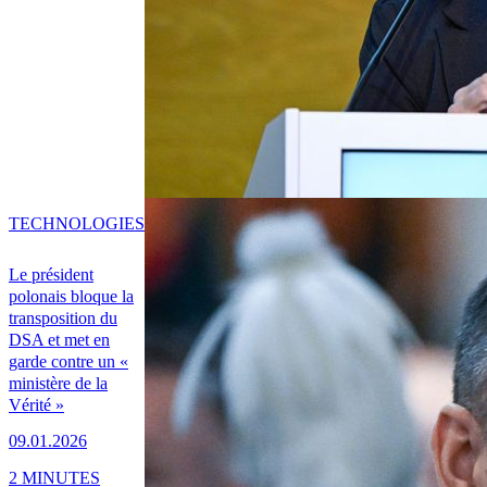
TECHNOLOGIES
Le président
polonais bloque la
transposition du
DSA et met en
garde contre un «
ministère de la
Vérité »
09.01.2026
2 MINUTES