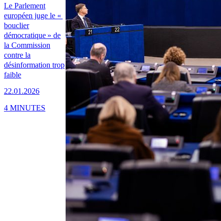
Le Parlement
européen juge le «
bouclier
démocratique » de
la Commission
contre la
désinformation trop
faible
22.01.2026
4 MINUTES