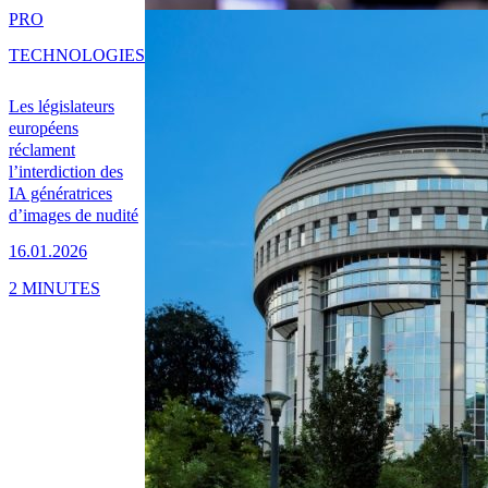
PRO
TECHNOLOGIES
Les législateurs
européens
réclament
l’interdiction des
IA génératrices
d’images de nudité
16.01.2026
2 MINUTES