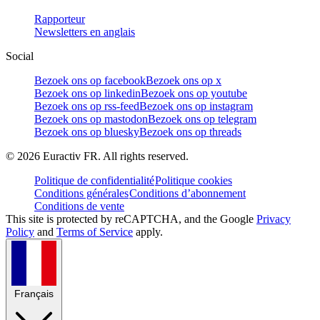
Rapporteur
Newsletters en anglais
Social
Bezoek ons op facebook
Bezoek ons op x
Bezoek ons op linkedin
Bezoek ons op youtube
Bezoek ons op rss-feed
Bezoek ons op instagram
Bezoek ons op mastodon
Bezoek ons op telegram
Bezoek ons op bluesky
Bezoek ons op threads
©
2026
Euractiv FR. All rights reserved.
Politique de confidentialité
Politique cookies
Conditions générales
Conditions d’abonnement
Conditions de vente
This site is protected by reCAPTCHA, and the Google
Privacy
Policy
and
Terms of Service
apply.
Français