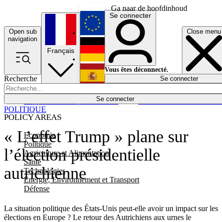
Ga naar de hoofdinhoud
Se connecter
Open sub
Close menu
English
navigation
Français
Deutsch
Vous êtes déconnecté.
Recherche
Se connecter
Español
Lumières éteintes
Se connecter
Rapporteur
Politique
Économie
Newsletters
Evénements
Em
POLITIQUE
POLICY AREAS
« L’effet Trump » plane sur
Economie
Politique
l’élection présidentielle
Agriculture et Alimentation
Santé
autrichienne
Technologies
Energie, Environnement et Transport
Défense
La situation politique des États-Unis peut-elle avoir un impact sur les
élections en Europe ? Le retour des Autrichiens aux urnes le