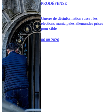
PRO
DÉFENSE
Guerre de désinformation russe : les
élections municipales allemandes prises
pour cible
06.08.2026