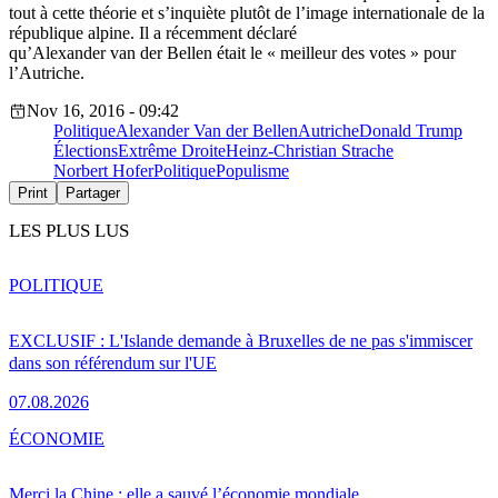
tout à cette théorie et s’inquiète plutôt de l’image internationale de la
république alpine. Il a récemment déclaré
qu’Alexander van der Bellen était le « meilleur des votes » pour
l’Autriche.
Nov 16, 2016 - 09:42
Politique
Alexander Van der Bellen
Autriche
Donald Trump
Élections
Extrême Droite
Heinz-Christian Strache
Norbert Hofer
Politique
Populisme
Print
Partager
LES PLUS LUS
POLITIQUE
EXCLUSIF : L'Islande demande à Bruxelles de ne pas s'immiscer
dans son référendum sur l'UE
07.08.2026
ÉCONOMIE
Merci la Chine : elle a sauvé l’économie mondiale