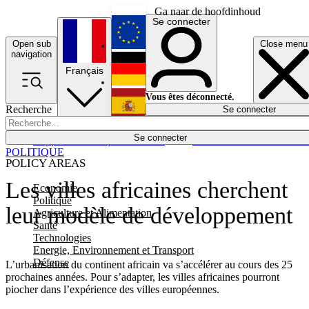
Ga naar de hoofdinhoud
Se connecter
Open sub
Close menu
English
navigation
Français
Deutsch
Vous êtes déconnecté.
Recherche
Se connecter
Español
Lumières éteintes
Se connecter
Rapporteur
Politique
Économie
Newsletters
Evénements
Em
POLITIQUE
POLICY AREAS
Les villes africaines cherchent
Economie
Politique
leur modèle de développement
Agriculture et Alimentation
Santé
Technologies
Energie, Environnement et Transport
Défense
L’urbanisation du continent africain va s’accélérer au cours des 25
prochaines années. Pour s’adapter, les villes africaines pourront
piocher dans l’expérience des villes européennes.