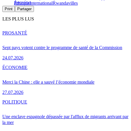
Jeronimo
Éthiopie
International
Rwanda
villes
Print
Partager
LES PLUS LUS
PRO
SANTÉ
Sept pays votent contre le programme de santé de la Commission
24.07.2026
ÉCONOMIE
Merci la Chine : elle a sauvé l’économie mondiale
27.07.2026
POLITIQUE
Une enclave espagnole dépassée par l'afflux de migrants arrivant par
la mer