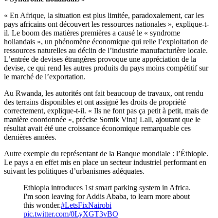
« En Afrique, la situation est plus limitée, paradoxalement, car les
pays africains ont découvert les ressources nationales », explique-t-
il. Le boom des matières premières a causé le « syndrome
hollandais », un phénomène économique qui relie l’exploitation de
ressources naturelles au déclin de l’industrie manufacturière locale.
L’entrée de devises étrangères provoque une appréciation de la
devise, ce qui rend les autres produits du pays moins compétitif sur
le marché de l’exportation.
Au Rwanda, les autorités ont fait beaucoup de travaux, ont rendu
des terrains disponibles et ont assigné les droits de propriété
correctement, explique-t-il. « Ils ne font pas ça petit à petit, mais de
manière coordonnée », précise Somik Vinaj Lall, ajoutant que le
résultat avait été une croissance économique remarquable ces
dernières années.
Autre exemple du représentant de la Banque mondiale : l’Éthiopie.
Le pays a en effet mis en place un secteur industriel performant en
suivant les politiques d’urbanismes adéquates.
Ethiopia introduces 1st smart parking system in Africa.
I'm soon leaving for Addis Ababa, to learn more about
this wonder.
#LetsFixNairobi
pic.twitter.com/0LyXGT3vBO