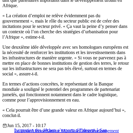
tant que partenaires importants dans le développement urbain en
Afrique.
« La création d’emploi ne relève évidemment pas du
gouvernement », mais le rôle du secteur public est de créer des
incitations pour le secteur privé. « Ça vaut la peine d’y penser dans
un contexte où l’on cherche des stratégies d’urbanisation pour
l’Afrique », estime-t-il.
Une deuxième idée développée avec ses homologues européens est
la nécessité de renforcer les institutions et les investissements dans
les infrastructures de manière urgente. « Si vous ne parvenez pas à
mettre en place de bonnes institutions de gestion des terres, le retour
sur les infrastructures ne sera pas très élevé, surtout en termes de
social », assure-t-il.
En termes d’actions concrètes, le représentant de la Banque
mondiale a souligné le potentiel des programmes de partenariat
jumelés, qui fonctionnent notamment dans le cadre logistique,
comme pour l’approvisionnement en eau.
« Cela pourrait être d’une grande valeur en Afrique aujourd’hui »,
conclut-il.
Jun 15, 2017 - 10:17
La gestion des déchets s’exporte d’Edegem à San
Politique
Afrique
Banque Mondiale
Chine
développement