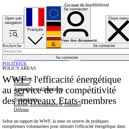
Ga naar de hoofdinhoud
Se connecter
Open sub
Close menu
English
navigation
Français
Deutsch
Vous êtes déconnecté.
Recherche
Se connecter
Español
Lumières éteintes
Se connecter
Rapporteur
Politique
Économie
Newsletters
Evénements
Em
POLITIQUE
POLICY AREAS
WWF : l'efficacité énergétique
Economie
Politique
au service de la compétitivité
Agriculture et Alimentation
Santé
des nouveaux Etats-membres
Technologies
Energie, Environnement et Transport
Défense
Selon un rapport du WWF, la mise en oeuvre de politiques
européennes volontaristes pour stimuler l'efficacité énergétique dans