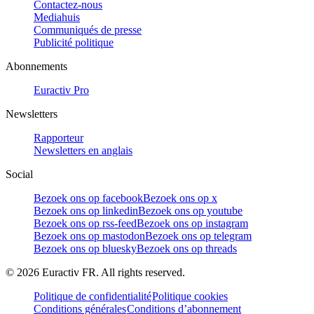
Contactez-nous
Mediahuis
Communiqués de presse
Publicité politique
Abonnements
Euractiv Pro
Newsletters
Rapporteur
Newsletters en anglais
Social
Bezoek ons op facebook
Bezoek ons op x
Bezoek ons op linkedin
Bezoek ons op youtube
Bezoek ons op rss-feed
Bezoek ons op instagram
Bezoek ons op mastodon
Bezoek ons op telegram
Bezoek ons op bluesky
Bezoek ons op threads
©
2026
Euractiv FR. All rights reserved.
Politique de confidentialité
Politique cookies
Conditions générales
Conditions d’abonnement