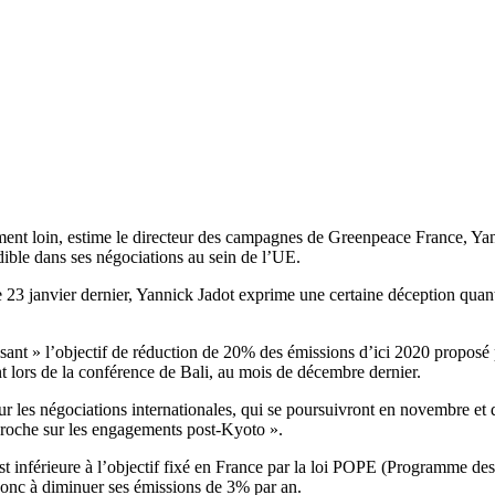
ment loin, estime le directeur des campagnes de Greenpeace France, Ya
dible dans ses négociations au sein de l’UE.
 23 janvier dernier, Yannick Jadot exprime une certaine déception quant
nt » l’objectif de réduction de 20% des émissions d’ici 2020 proposé pa
lors de la conférence de Bali, au mois de décembre dernier.
 les négociations internationales, qui se poursuivront en novembre et
pproche sur les engagements post-Kyoto ».
 inférieure à l’objectif fixé en France par la loi POPE (Programme des o
t donc à diminuer ses émissions de 3% par an.