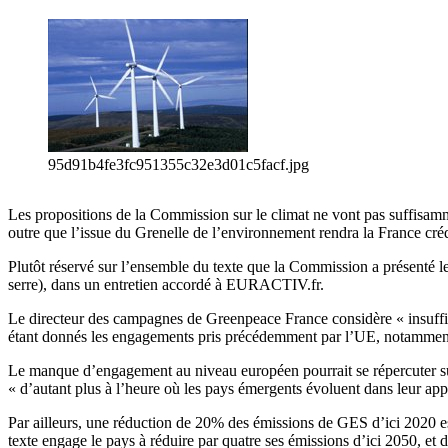
95d91b4fe3fc951355c32e3d01c5facf.jpg
Les propositions de la Commission sur le climat ne vont pas suffisam
outre que l’issue du Grenelle de l’environnement rendra la France cré
Plutôt réservé sur l’ensemble du texte que la Commission a présenté le
serre), dans un entretien accordé à EURACTIV.fr.
Le directeur des campagnes de Greenpeace France considère « insuffisa
étant donnés les engagements pris précédemment par l’UE, notamment 
Le manque d’engagement au niveau européen pourrait se répercuter sur
« d’autant plus à l’heure où les pays émergents évoluent dans leur a
Par ailleurs, une réduction de 20% des émissions de GES d’ici 2020 est
texte engage le pays à réduire par quatre ses émissions d’ici 2050, e