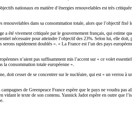
bjectifs nationaux en matière d’énergies renouvelables est très critiq
ies renouvelables dans sa consommation totale, alors que l’objectif fixé 
age a été vivement critiquée par le gouvernement français, qui estime q
entiel nécessaire pour atteindre l’objectif des 23%. Selon lui, elle doit
ous serons rapidement doublés ». « La France est l’un des pays europée
ropéennes n’aient pas suffisamment mis l’accent sur « ce volet essentiel 
ns la consommation totale européenne ».
it cesser de se concentrer sur le nucléaire, qui est « un verrou à une
s campagnes de Greenpeace France espère que le pays ne voudra pas alle
n vidant le texte de son contenu. Yannick Jadot espère en outre que l’iss
e.