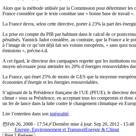
Alors que la méthode utilisée par la Commission pour déterminer les o
France considère que le texte constitue une « bonne base de travail ».
La France devra, selon cette directive, porter à 23% la part des énerg
La prise en compte du PIB par habitant dans le calcul de ce pourcent
pénalisés. Yannick Jadot considère, au contraire, que la France a le pot
à l’image de ce qu’ont déjà fait ses voisins européens, « sans quoi n
émissions », précise-t-il.
A cet égard, le directeur des campagnes regrette que les institutions eu
moyen nécessaire pour atteindre les 20% d’énergies renouvelables da
La France, qui émet 25% de moins de GES que la moyenne européenne, do
économies d’énergie et les énergies renouvelables.
S’agissant de la Présidence française de l’UE (PFUE), le directeur de
climat » sous sa Présidence, en acceptant tous les compromis et donc e
un fer de lance dans la lutte contre le changement climatique en Europ
Lire l’entretien dans son
intégralité
.
Feb 26, 2008 - 17:54
Dernière mise à jour: Sep 20, 2012 - 15:48
Energie, Environnement et Transport
Energie & Climat
Print
Partager