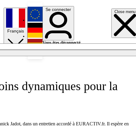
Se connecter
Close menu
English
Français
Deutsch
Vous êtes déconnecté.
Se connecter
Español
Lumières éteintes
moins dynamiques pour la
nnick Jadot, dans un entretien accordé à EURACTIV.fr. Il espère en