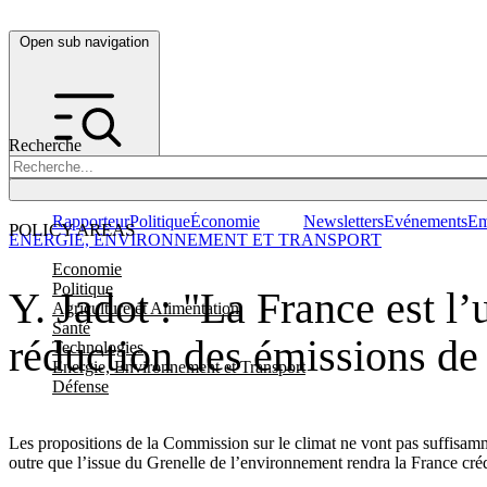
Open sub navigation
Recherche
Rapporteur
Politique
Économie
Newsletters
Evénements
Em
POLICY AREAS
ENERGIE, ENVIRONNEMENT ET TRANSPORT
Economie
Politique
Y. Jadot : "La France est 
Agriculture et Alimentation
Santé
réduction des émissions d
Technologies
Energie, Environnement et Transport
Défense
Les propositions de la Commission sur le climat ne vont pas suffisam
outre que l’issue du Grenelle de l’environnement rendra la France cré