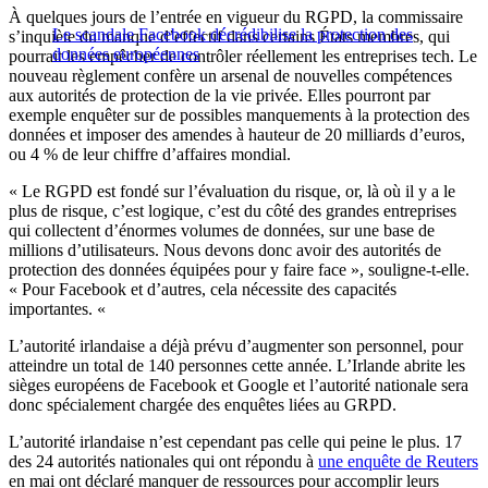
À quelques jours de l’entrée en vigueur du RGPD, la commissaire
Le scandale Facebook décrédibilise la protection des
s’inquiète du manque d’effectif dans certains États membres, qui
données européennes
pourrait les empêcher de contrôler réellement les entreprises tech. Le
nouveau règlement confère un arsenal de nouvelles compétences
aux autorités de protection de la vie privée. Elles pourront par
exemple enquêter sur de possibles manquements à la protection des
données et imposer des amendes à hauteur de 20 milliards d’euros,
ou 4 % de leur chiffre d’affaires mondial.
« Le RGPD est fondé sur l’évaluation du risque, or, là où il y a le
plus de risque, c’est logique, c’est du côté des grandes entreprises
qui collectent d’énormes volumes de données, sur une base de
millions d’utilisateurs. Nous devons donc avoir des autorités de
protection des données équipées pour y faire face », souligne-t-elle.
« Pour Facebook et d’autres, cela nécessite des capacités
importantes. «
L’autorité irlandaise a déjà prévu d’augmenter son personnel, pour
atteindre un total de 140 personnes cette année. L’Irlande abrite les
sièges européens de Facebook et Google et l’autorité nationale sera
donc spécialement chargée des enquêtes liées au GRPD.
L’autorité irlandaise n’est cependant pas celle qui peine le plus. 17
des 24 autorités nationales qui ont répondu à
une enquête de Reuters
en mai ont déclaré manquer de ressources pour accomplir leurs