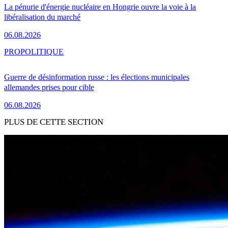
La pénurie d'énergie nucléaire en Hongrie ouvre la voie à la
libéralisation du marché
06.08.2026
PRO
POLITIQUE
Guerre de désinformation russe : les élections municipales
allemandes prises pour cible
06.08.2026
PLUS DE CETTE SECTION