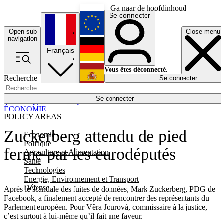
Ga naar de hoofdinhoud
Se connecter
Open sub
Close menu
English
navigation
Français
Deutsch
Vous êtes déconnecté.
Recherche
Se connecter
Español
Lumières éteintes
Se connecter
Rapporteur
Politique
Économie
Newsletters
Evénements
Em
ÉCONOMIE
POLICY AREAS
Zuckerberg attendu de pied
Economie
Politique
ferme par les eurodéputés
Agriculture et Alimentation
Santé
Technologies
Energie, Environnement et Transport
Défense
Après le scandale des fuites de données, Mark Zuckerberg, PDG de
Facebook, a finalement accepté de rencontrer des représentants du
Parlement européen. Pour Věra Jourová, commissaire à la justice,
c’est surtout à lui-même qu’il fait une faveur.