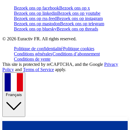
Bezoek ons op facebook
Bezoek ons op x
Bezoek ons op linkedin
Bezoek ons op youtube
Bezoek ons op rss-feed
Bezoek ons op instagram
Bezoek ons op mastodon
Bezoek ons op telegram
Bezoek ons op bluesky
Bezoek ons op threads
©
2026
Euractiv FR. All rights reserved.
Politique de confidentialité
Politique cookies
Conditions générales
Conditions d’abonnement
Conditions de vente
This site is protected by reCAPTCHA, and the Google
Privacy
Policy
and
Terms of Service
apply.
Français