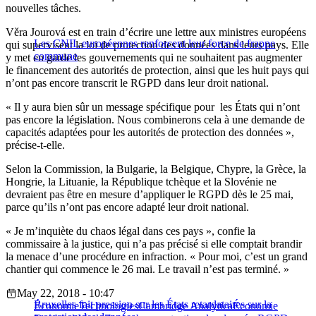
nouvelles tâches.
Věra Jourová est en train d’écrire une lettre aux ministres européens
Les CNIL européennes renforcent leur force de frappe
qui supervisent la loi de protection des données dans leurs pays. Elle
commune
y met en garde les gouvernements qui ne souhaitent pas augmenter
le financement des autorités de protection, ainsi que les huit pays qui
n’ont pas encore transcrit le RGPD dans leur droit national.
« Il y aura bien sûr un message spécifique pour les États qui n’ont
pas encore la législation. Nous combinerons cela à une demande de
capacités adaptées pour les autorités de protection des données »,
précise-t-elle.
Selon la Commission, la Bulgarie, la Belgique, Chypre, la Grèce, la
Hongrie, la Lituanie, la République tchèque et la Slovénie ne
devraient pas être en mesure d’appliquer le RGPD dès le 25 mai,
parce qu’ils n’ont pas encore adapté leur droit national.
« Je m’inquiète du chaos légal dans ces pays », confie la
commissaire à la justice, qui n’a pas précisé si elle comptait brandir
la menace d’une procédure en infraction. « Pour moi, c’est un grand
chantier qui commence le 26 mai. Le travail n’est pas terminé. »
May 22, 2018 - 10:47
Bruxelles fait pression sur les États retardataires sur la
Économie
Technologies
Cambridge Analytica
Économie