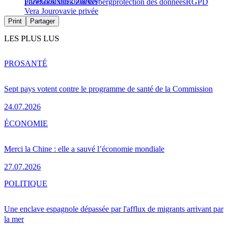
protection des données
Facebook
Mark Zuckerberg
protection des données
RGPD
Vera Jourova
vie privée
Print
Partager
LES PLUS LUS
PRO
SANTÉ
Sept pays votent contre le programme de santé de la Commission
24.07.2026
ÉCONOMIE
Merci la Chine : elle a sauvé l’économie mondiale
27.07.2026
POLITIQUE
Une enclave espagnole dépassée par l'afflux de migrants arrivant par
la mer