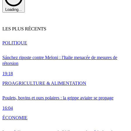
Loading...
LES PLUS RÉCENTS
POLITIQUE
Sánchez riposte contre Meloni : l'Italie menacée de mesures de
rétorsion
19:18
PRO
AGRICULTURE & ALIMENTATION
Poulets, bovins et ours polaires : la grippe aviaire se propage
16:04
ÉCONOMIE