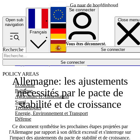
Ga naar de hoofdinhoud
Se connecter
Open sub
Close menu
English
navigation
Français
Deutsch
Vous êtes déconnecté.
Recherche
Se connecter
Español
Lumières éteintes
Se connecter
Rapporteur
Politique
Économie
Newsletters
Evénements
Em
POLICY AREAS
Allemagne: les ajustements
Economie
nécessités par le pacte de
Politique
Agriculture et Alimentation
stabilité et de croissance
Santé
Technologies
Energie, Environnement et Transport
Défense
Ce document synthétise les prochaines étapes projetées par
l'Allemagne par rapport à son déficit excessif et s'interroge sur
l'impact des ajustements du pacte de stabilité et de croissance.