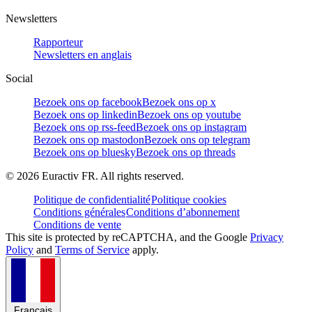
Newsletters
Rapporteur
Newsletters en anglais
Social
Bezoek ons op facebook
Bezoek ons op x
Bezoek ons op linkedin
Bezoek ons op youtube
Bezoek ons op rss-feed
Bezoek ons op instagram
Bezoek ons op mastodon
Bezoek ons op telegram
Bezoek ons op bluesky
Bezoek ons op threads
©
2026
Euractiv FR. All rights reserved.
Politique de confidentialité
Politique cookies
Conditions générales
Conditions d’abonnement
Conditions de vente
This site is protected by reCAPTCHA, and the Google
Privacy
Policy
and
Terms of Service
apply.
Français