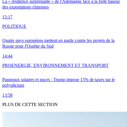
La « résilience surprenante » de l'Allemagne face à la forte hausse
des exportations chinoises
15:17
POLITIQUE
Quatre pays européens mettent en garde contre les projets de la
Russie pour l'Ossétie du Sud
14:44
PRO
ENERGIE, ENVIRONNEMENT ET TRANSPORT
Panneaux solaires et puces : Trump impose 15% de taxes sur le
polysilicium
13:58
PLUS DE CETTE SECTION