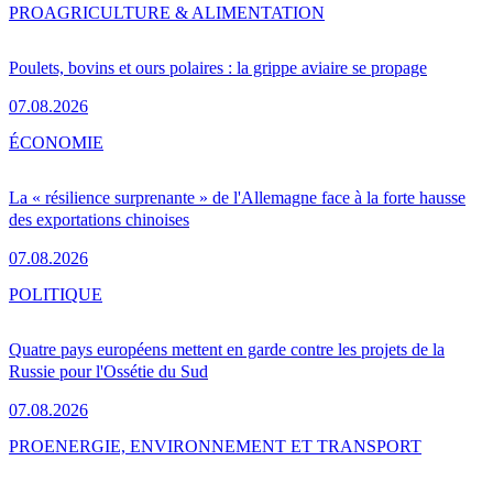
PRO
AGRICULTURE & ALIMENTATION
Poulets, bovins et ours polaires : la grippe aviaire se propage
07.08.2026
ÉCONOMIE
La « résilience surprenante » de l'Allemagne face à la forte hausse
des exportations chinoises
07.08.2026
POLITIQUE
Quatre pays européens mettent en garde contre les projets de la
Russie pour l'Ossétie du Sud
07.08.2026
PRO
ENERGIE, ENVIRONNEMENT ET TRANSPORT