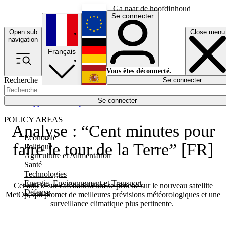
Ga naar de hoofdinhoud
Se connecter
Open sub
Close menu
English
navigation
Français
Deutsch
Vous êtes déconnecté.
Recherche
Se connecter
Español
Lumières éteintes
Se connecter
Rapporteur
Politique
Économie
Newsletters
Evénements
Em
POLICY AREAS
Analyse : “Cent minutes pour
Economie
faire le tour de la Terre” [FR]
Politique
Agriculture et Alimentation
Santé
Technologies
Energie, Environnement et Transport
Cet article sur cafebabel.com se penche sur le nouveau satellite
Défense
MetOp, qui promet de meilleures prévisions météorologiques et une
surveillance climatique plus pertinente.