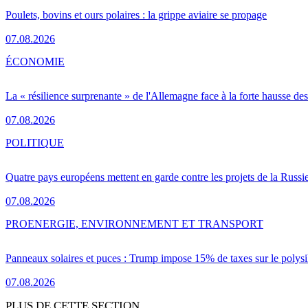
Poulets, bovins et ours polaires : la grippe aviaire se propage
07.08.2026
ÉCONOMIE
La « résilience surprenante » de l'Allemagne face à la forte hausse de
07.08.2026
POLITIQUE
Quatre pays européens mettent en garde contre les projets de la Russi
07.08.2026
PRO
ENERGIE, ENVIRONNEMENT ET TRANSPORT
Panneaux solaires et puces : Trump impose 15% de taxes sur le polysi
07.08.2026
PLUS DE CETTE SECTION