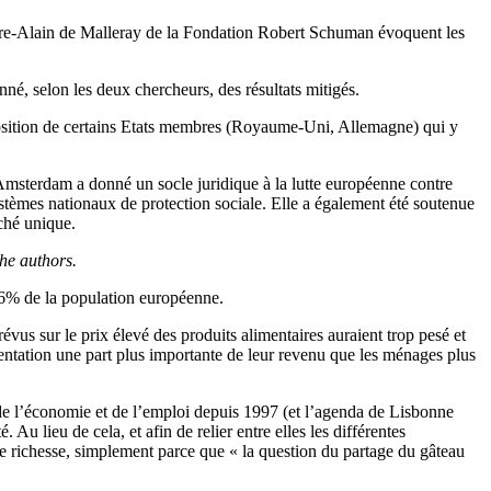
Pierre-Alain de Malleray de la Fondation Robert Schuman évoquent les
é, selon les deux chercheurs, des résultats mitigés.
position de certains Etats membres (Royaume-Uni, Allemagne) qui y
d’Amsterdam a donné un socle juridique à la lutte européenne contre
ystèmes nationaux de protection sociale. Elle a également été soutenue
rché unique.
 the authors.
 16% de la population européenne.
us sur le prix élevé des produits alimentaires auraient trop pesé et
ntation une part plus importante de leur revenu que les ménages plus
de l’économie et de l’emploi depuis 1997 (et l’agenda de Lisbonne
Au lieu de cela, et afin de relier entre elles les différentes
de richesse, simplement parce que « la question du partage du gâteau