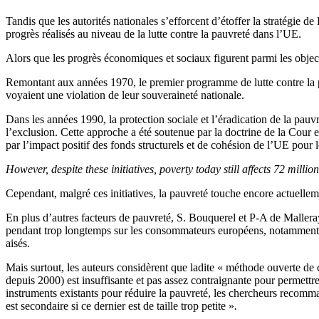
Tandis que les autorités nationales s’efforcent d’étoffer la stratégi
progrès réalisés au niveau de la lutte contre la pauvreté dans l’UE.
Alors que les progrès économiques et sociaux figurent parmi les objec
Remontant aux années 1970, le premier programme de lutte contre la p
voyaient une violation de leur souveraineté nationale.
Dans les années 1990, la protection sociale et l’éradication de la pau
l’exclusion. Cette approche a été soutenue par la doctrine de la Cour 
par l’impact positif des fonds structurels et de cohésion de l’UE pour 
However, despite these initiatives, poverty today still affects 72 mill
Cependant, malgré ces initiatives, la pauvreté touche encore actuellem
En plus d’autres facteurs de pauvreté, S. Bouquerel et P-A de Mallera
pendant trop longtemps sur les consommateurs européens, notamment su
aisés.
Mais surtout, les auteurs considèrent que ladite « méthode ouverte d
depuis 2000) est insuffisante et pas assez contraignante pour permettre l
instruments existants pour réduire la pauvreté, les chercheurs recomm
est secondaire si ce dernier est de taille trop petite »
.