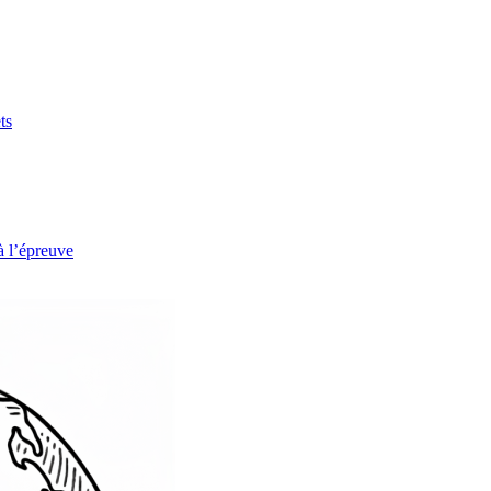
ts
à l’épreuve