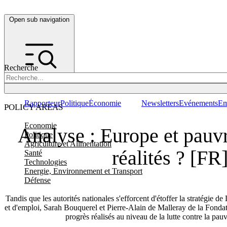
Open sub navigation
Recherche
Rapporteur
Politique
Économie
Newsletters
Evénements
Em
POLICY AREAS
Economie
Analyse : Europe et pauvr
Politique
Agriculture et Alimentation
réalités ? [FR
Santé
Technologies
Energie, Environnement et Transport
Défense
Tandis que les autorités nationales s'efforcent d'étoffer la stratégie d
et d'emploi, Sarah Bouquerel et Pierre-Alain de Malleray de la Fond
progrès réalisés au niveau de la lutte contre la pau