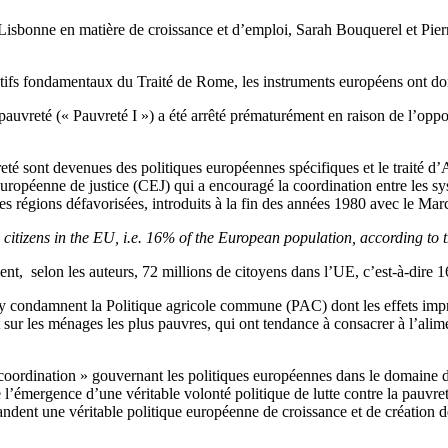
e de Lisbonne en matière de croissance et d’emploi, Sarah Bouquerel et 
tifs fondamentaux du Traité de Rome, les instruments européens ont donn
auvreté (« Pauvreté I ») a été arrêté prématurément en raison de l’op
vreté sont devenues des politiques européennes spécifiques et le traité 
européenne de justice (CEJ) qui a encouragé la coordination entre les s
les régions défavorisées, introduits à la fin des années 1980 avec le Ma
ion citizens in the EU, i.e. 16% of the European population, according to
ent, selon les auteurs, 72 millions de citoyens dans l’UE, c’est-à-dire
y condamnent la Politique agricole commune (PAC) dont les effets imprév
r les ménages les plus pauvres, qui ont tendance à consacrer à l’alime
e coordination » gouvernant les politiques européennes dans le domaine 
’émergence d’une véritable volonté politique de lutte contre la pauvreté. 
andent une véritable politique européenne de croissance et de création 