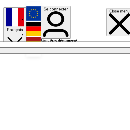
Se connecter
Close menu
English
Français
Deutsch
Vous êtes déconnecté.
Se connecter
Español
Lumières éteintes