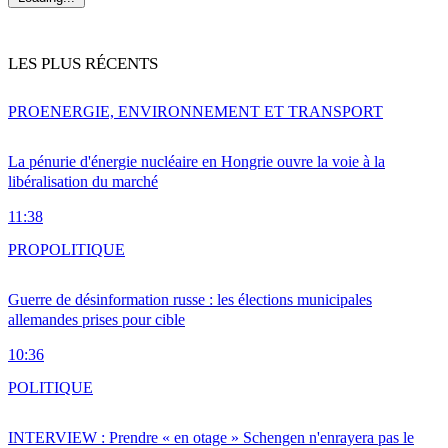
LES PLUS RÉCENTS
PRO
ENERGIE, ENVIRONNEMENT ET TRANSPORT
La pénurie d'énergie nucléaire en Hongrie ouvre la voie à la
libéralisation du marché
11:38
PRO
POLITIQUE
Guerre de désinformation russe : les élections municipales
allemandes prises pour cible
10:36
POLITIQUE
INTERVIEW : Prendre « en otage » Schengen n'enrayera pas le