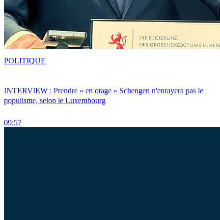
POLITIQUE
INTERVIEW : Prendre « en otage » Schengen n'enrayera pas le
populisme, selon le Luxembourg
09:57