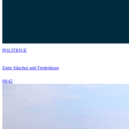
POLITIQUE
Entre Sánchez and Frederiksen
08:42