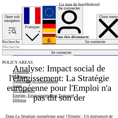
Ga naar de hoofdinhoud
Se connecter
Open sub
Close menu
English
navigation
Français
Deutsch
Vous êtes déconnecté.
Recherche
Se connecter
Español
Lumières éteintes
Se connecter
Rapporteur
Politique
Économie
Newsletters
Evénements
Em
POLICY AREAS
Analyse: Impact social de
Economie
l'élargissement: La Stratégie
Politique
Agriculture et Alimentation
européenne pour l'Emploi n'a
Santé
Technologies
pas dit son der
Energie, Environnement et Transport
Défense
Dans
La Stratégie européenne pour l’Emploi : Un instrument de