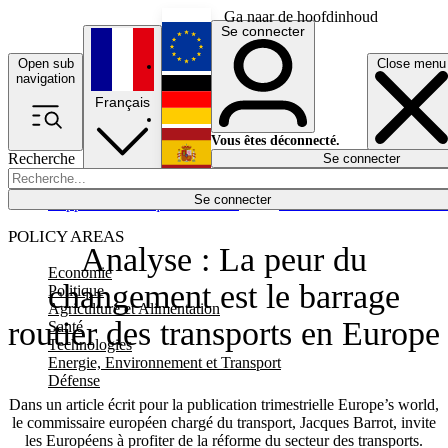
Ga naar de hoofdinhoud
Se connecter
Open sub
Close menu
English
navigation
Français
Deutsch
Vous êtes déconnecté.
Recherche
Se connecter
Español
Lumières éteintes
Se connecter
Rapporteur
Politique
Économie
Newsletters
Evénements
Em
POLICY AREAS
Analyse : La peur du
Economie
changement est le barrage
Politique
Agriculture et Alimentation
routier des transports en Europe
Santé
Technologies
Energie, Environnement et Transport
Défense
Dans un article écrit pour la publication trimestrielle Europe’s world,
le commissaire européen chargé du transport, Jacques Barrot, invite
les Européens à profiter de la réforme du secteur des transports.