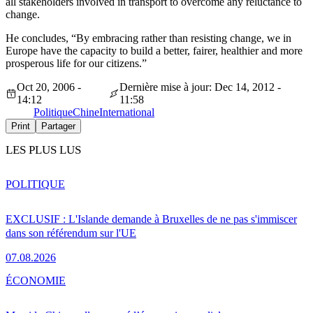
all stakeholders involved in transport to overcome any reluctance to
change.
He concludes, “By embracing rather than resisting change, we in
Europe have the capacity to build a better, fairer, healthier and more
prosperous life for our citizens.”
Oct 20, 2006 -
Dernière mise à jour: Dec 14, 2012 -
14:12
11:58
Politique
Chine
International
Print
Partager
LES PLUS LUS
POLITIQUE
EXCLUSIF : L'Islande demande à Bruxelles de ne pas s'immiscer
dans son référendum sur l'UE
07.08.2026
ÉCONOMIE