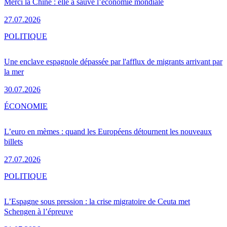
Merci la Chine : elle a sauvé l’économie mondiale
27.07.2026
POLITIQUE
Une enclave espagnole dépassée par l'afflux de migrants arrivant par
la mer
30.07.2026
ÉCONOMIE
L’euro en mèmes : quand les Européens détournent les nouveaux
billets
27.07.2026
POLITIQUE
L’Espagne sous pression : la crise migratoire de Ceuta met
Schengen à l’épreuve