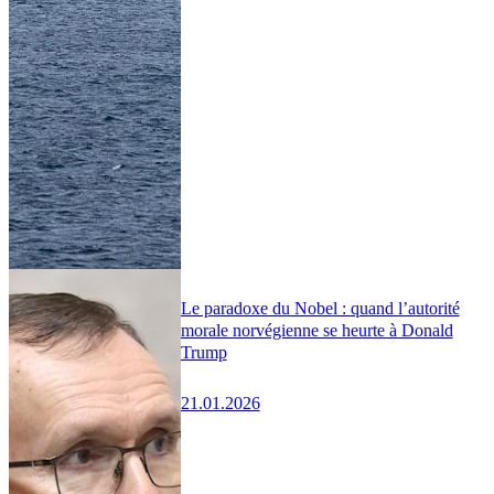
Le paradoxe du Nobel : quand l’autorité
morale norvégienne se heurte à Donald
Trump
21.01.2026