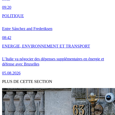
09:20
POLITIQUE
Entre Sánchez and Frederiksen
08:42
ENERGIE, ENVIRONNEMENT ET TRANSPORT
L’Italie va négocier des dépenses supplémentaires en énergie et
défense avec Bruxelles
05.08.2026
PLUS DE CETTE SECTION