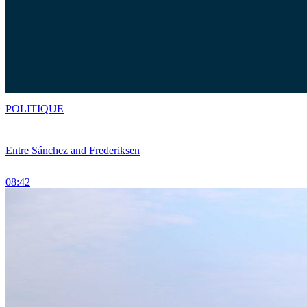
POLITIQUE
Entre Sánchez and Frederiksen
08:42