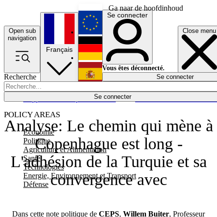
Ga naar de hoofdinhoud
Se connecter
Open sub
Close menu
English
navigation
Français
Deutsch
Vous êtes déconnecté.
Recherche
Se connecter
Español
Lumières éteintes
Se connecter
Rapporteur
Politique
Économie
Newsletters
Evénements
Em
POLICY AREAS
Analyse: Le chemin qui mène à
Economie
Copenhague est long -
Politique
Agriculture et Alimentation
L'adhésion de la Turquie et sa
Santé
Technologies
convergence avec
Energie, Environnement et Transport
Défense
Dans cette note politique de
CEPS
,
Willem Buiter
, Professeur