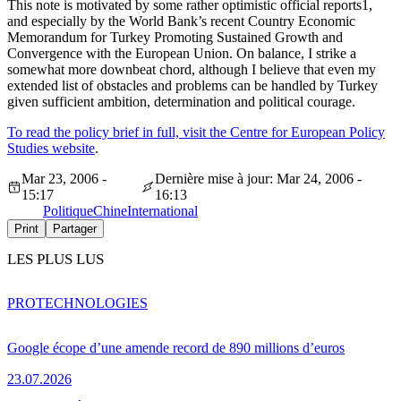
This note is motivated by some rather optimistic official reports1,
and especially by the World Bank’s recent Country Economic
Memorandum for Turkey Promoting Sustained Growth and
Convergence with the European Union. On balance, I strike a
somewhat more downbeat chord, although I believe that even my
extended list of obstacles and problems can be handled by Turkey
given sufficient ambition, determination and political courage.
To read the policy brief in full, visit the Centre for European Policy
Studies website
.
Mar 23, 2006 -
Dernière mise à jour: Mar 24, 2006 -
15:17
16:13
Politique
Chine
International
Print
Partager
LES PLUS LUS
PRO
TECHNOLOGIES
Google écope d’une amende record de 890 millions d’euros
23.07.2026