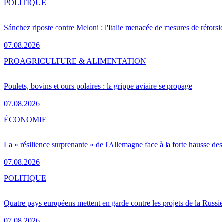
POLITIQUE
Sánchez riposte contre Meloni : l'Italie menacée de mesures de rétorsi
07.08.2026
PRO
AGRICULTURE & ALIMENTATION
Poulets, bovins et ours polaires : la grippe aviaire se propage
07.08.2026
ÉCONOMIE
La « résilience surprenante » de l'Allemagne face à la forte hausse de
07.08.2026
POLITIQUE
Quatre pays européens mettent en garde contre les projets de la Russi
07.08.2026