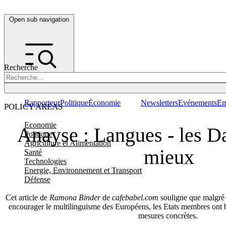
Open sub navigation
Recherche
Rapporteur
Politique
Économie
Newsletters
Evénements
Em
POLICY AREAS
Economie
Anayse : Langues - les Da
Politique
Agriculture et Alimentation
mieux
Santé
Technologies
Energie, Environnement et Transport
Défense
Cet article de
Ramona Binder
de
cafebabel.com
souligne que malgré 
encourager le multilinguisme des Européens, les Etats membres ont b
mesures concrètes.