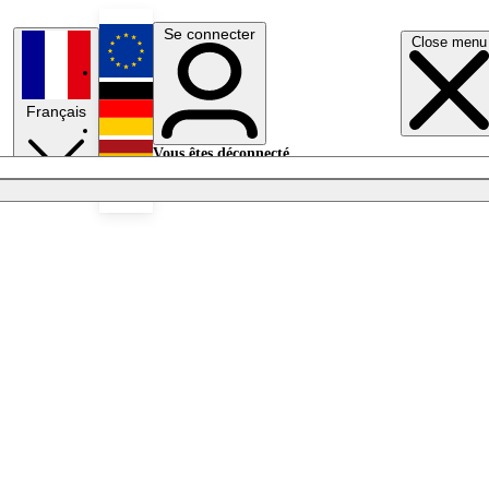
Se connecter
Close menu
English
Français
Deutsch
Vous êtes déconnecté.
Se connecter
Español
Lumières éteintes