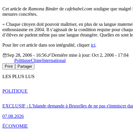
Cet article de
Ramona Binder
de
cafebabel.com
souligne que malgré l
mesures concrètes.
« Chaque citoyen doit pouvoir maîtriser, en plus de sa langue materne
enthousiasme en 2004. Il s’agissait de la condition requise pour chaqu
d’élèves ne parlent même pas une langue étrangère. Quelles en sont le
Pour lire cet article dans son intégralité, cliquer
ici
.
Sep 28, 2006 - 16:56
Dernière mise à jour: Oct 2, 2006 - 17:04
Politique
Chine
International
Print
Partager
LES PLUS LUS
POLITIQUE
EXCLUSIF : L'Islande demande à Bruxelles de ne pas s'immiscer dan
07.08.2026
ÉCONOMIE