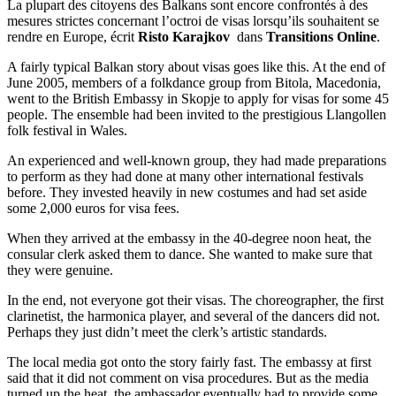
La plupart des citoyens des Balkans sont encore confrontés à des
mesures strictes concernant l’octroi de visas lorsqu’ils souhaitent se
rendre en Europe, écrit
Risto Karajkov
dans
Transitions Online
.
A fairly typical Balkan story about visas goes like this. At the end of
June 2005, members of a folkdance group from Bitola, Macedonia,
went to the British Embassy in Skopje to apply for visas for some 45
people. The ensemble had been invited to the prestigious Llangollen
folk festival in Wales.
An experienced and well-known group, they had made preparations
to perform as they had done at many other international festivals
before. They invested heavily in new costumes and had set aside
some 2,000 euros for visa fees.
When they arrived at the embassy in the 40-degree noon heat, the
consular clerk asked them to dance. She wanted to make sure that
they were genuine.
In the end, not everyone got their visas. The choreographer, the first
clarinetist, the harmonica player, and several of the dancers did not.
Perhaps they just didn’t meet the clerk’s artistic standards.
The local media got onto the story fairly fast. The embassy at first
said that it did not comment on visa procedures. But as the media
turned up the heat, the ambassador eventually had to provide some