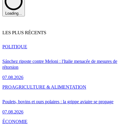
Loading...
LES PLUS RÉCENTS
POLITIQUE
Sánchez riposte contre Meloni : l'Italie menacée de mesures de
rétorsion
07.08.2026
PRO
AGRICULTURE & ALIMENTATION
Poulets, bovins et ours polaires : la grippe aviaire se propage
07.08.2026
ÉCONOMIE