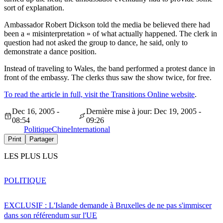
sort of explanation.
Ambassador Robert Dickson told the media be believed there had
been a « misinterpretation » of what actually happened. The clerk in
question had not asked the group to dance, he said, only to
demonstrate a dance position.
Instead of traveling to Wales, the band performed a protest dance in
front of the embassy. The clerks thus saw the show twice, for free.
To read the article in full, visit the Transitions Online website
.
Dec 16, 2005 -
Dernière mise à jour: Dec 19, 2005 -
08:54
09:26
Politique
Chine
International
Print
Partager
LES PLUS LUS
POLITIQUE
EXCLUSIF : L'Islande demande à Bruxelles de ne pas s'immiscer
dans son référendum sur l'UE