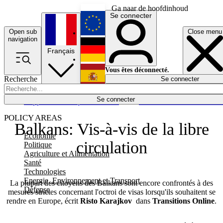
Ga naar de hoofdinhoud
Se connecter
Open sub
Close menu
English
navigation
Français
Deutsch
Vous êtes déconnecté.
Recherche
Se connecter
Español
Lumières éteintes
Se connecter
Rapporteur
Politique
Économie
Newsletters
Evénements
Em
POLICY AREAS
Balkans: Vis-à-vis de la libre
Economie
circulation
Politique
Agriculture et Alimentation
Santé
Technologies
Energie, Environnement et Transport
La plupart des citoyens des Balkans sont encore confrontés à des
Défense
mesures strictes concernant l'octroi de visas lorsqu'ils souhaitent se
rendre en Europe, écrit
Risto Karajkov
dans
Transitions Online
.