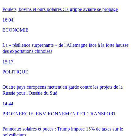
Poulets, bovins et ours polaires : la grippe aviaire se propage
16:04
ÉCONOMIE
La « résilience surprenante » de l'Allemagne face à la forte hausse
des exportations chinoises
15:17
POLITIQUE
Quatre pays européens mettent en garde contre les projets de la
Russie pour l'Ossétie du Sud
14:44
PRO
ENERGIE, ENVIRONNEMENT ET TRANSPORT
Panneaux solaires et puces : Trump impose 15% de taxes sur le
polysilicium