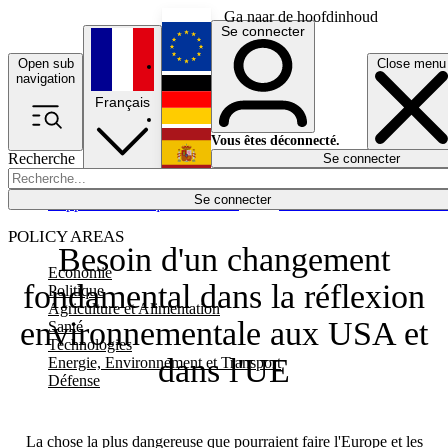
Ga naar de hoofdinhoud
Se connecter
Open sub
Close menu
English
navigation
Français
Deutsch
Vous êtes déconnecté.
Recherche
Se connecter
Español
Lumières éteintes
Se connecter
Rapporteur
Politique
Économie
Newsletters
Evénements
Em
POLICY AREAS
Besoin d'un changement
Economie
fondamental dans la réflexion
Politique
Agriculture et Alimentation
environnementale aux USA et
Santé
Technologies
dans l'UE
Energie, Environnement et Transport
Défense
La chose la plus dangereuse que pourraient faire l'Europe et les