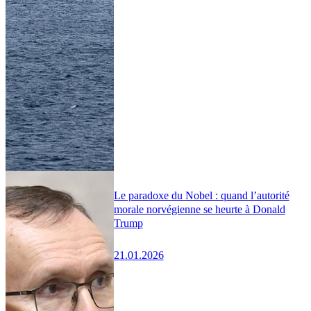
Le paradoxe du Nobel : quand l’autorité
morale norvégienne se heurte à Donald
Trump
21.01.2026