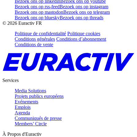
Bezoek ons op linkedin
Bezoek ons op youtube
Bezoek ons op rss-feed
Bezoek ons op instagram
Bezoek ons op mastodon
Bezoek ons op telegram
Bezoek ons op bluesky
Bezoek ons op threads
©
2026
Euractiv FR
Politique de confidentialité
Politique cookies
Conditions générales
Conditions d’abonnement
Conditions de vente
Services
Media Solutions
Projets publics européens
Evénements
Emplois
Agenda
Communiqués de presse
Members’ Circle
À Propos d'Euractiv