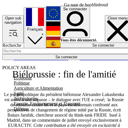
Ga naar de hoofdinhoud
Se connecter
Open sub
Close menu
English
navigation
Français
Deutsch
Vous êtes déconnecté.
Recherche
Se connecter
Español
Lumières éteintes
Se connecter
Rapporteur
Politique
Économie
Newsletters
Evénements
Em
POLICY AREAS
Biélorussie : fin de l'amitié
Economie
Politique
Agriculture et Alimentation
Santé
Le jeu géopolitique du président biélorusse Alexander Lukashenka
Technologies
est arrivé à une impasse – le dialogue avec l'UE a cessé; la Russie
Energie, Environnement et Transport
de retourne contre lui et le pays est désormais confronté aux
Défense
perspectives de changement de régime initié par la Russie, écrit
Balazs Jarabik, chercheur associé du think-tank FRIDE basé à
Madrid, dans un commentaire de juillet envoyé exclusivement à
EURACTIV.
Cette contribution a été envoyée en exclusivité à