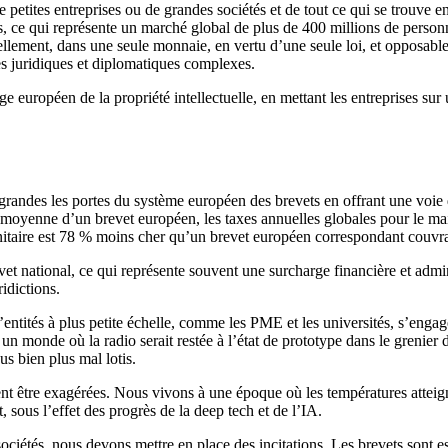
 de petites entreprises ou de grandes sociétés et de tout ce qui se trouve
ce qui représente un marché global de plus de 400 millions de personnes
ement, dans une seule monnaie, en vertu d’une seule loi, et opposable d
s juridiques et diplomatiques complexes.
e européen de la propriété intellectuelle, en mettant les entreprises sur 
s grandes les portes du système européen des brevets en offrant une voie 
 moyenne d’un brevet européen, les taxes annuelles globales pour le mai
t unitaire est 78 % moins cher qu’un brevet européen correspondant couv
evet national, ce qui représente souvent une surcharge financière et admini
idictions.
tités à plus petite échelle, comme les PME et les universités, s’engage
 un monde où la radio serait restée à l’état de prototype dans le grenie
us bien plus mal lotis.
vent être exagérées. Nous vivons à une époque où les températures attei
sous l’effet des progrès de la deep tech et de l’IA.
ociétés, nous devons mettre en place des incitations. Les brevets sont e