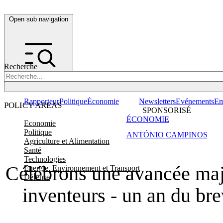
Open sub navigation
Recherche
Rapporteur
Politique
Économie
Newsletters
Evénements
Em
POLICY AREAS
SPONSORISÉ
ÉCONOMIE
Economie
Politique
ANTÓNIO CAMPINOS
Agriculture et Alimentation
Santé
Technologies
Célébrons une avancée maj
Energie, Environnement et Transport
Défense
inventeurs - un an du bre