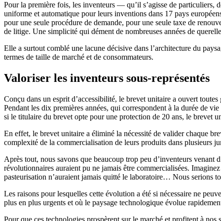
Pour la première fois, les inventeurs — qu’il s’agisse de particuliers,
uniforme et automatique pour leurs inventions dans 17 pays européens, 
pour une seule procédure de demande, pour une seule taxe de renouvell
de litige. Une simplicité qui dément de nombreuses années de querelle
Elle a surtout comblé une lacune décisive dans l’architecture du paysag
termes de taille de marché et de consommateurs.
Valoriser les inventeurs sous-représentés
Conçu dans un esprit d’accessibilité, le brevet unitaire a ouvert toute
Pendant les dix premières années, qui correspondent à la durée de vie
si le titulaire du brevet opte pour une protection de 20 ans, le breve
En effet, le brevet unitaire a éliminé la nécessité de valider chaque br
complexité de la commercialisation de leurs produits dans plusieurs jur
Après tout, nous savons que beaucoup trop peu d’inventeurs venant d’en
révolutionnaires auraient pu ne jamais être commercialisées. Imaginez
pasteurisation n’auraient jamais quitté le laboratoire… Nous serions to
Les raisons pour lesquelles cette évolution a été si nécessaire ne peu
plus en plus urgents et où le paysage technologique évolue rapidement, 
Pour que ces technologies prospèrent sur le marché et profitent à nos s