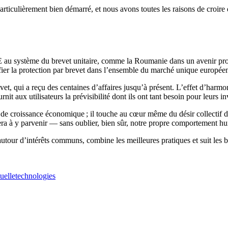
articulièrement bien démarré, et nous avons toutes les raisons de croire 
UE au système du brevet unitaire, comme la Roumanie dans un avenir proc
ifier la protection par brevet dans l’ensemble du marché unique europée
vet, qui a reçu des centaines d’affaires jusqu’à présent. L’effet d’harmoni
nit aux utilisateurs la prévisibilité dont ils ont tant besoin pour leurs i
 de croissance économique ; il touche au cœur même du désir collectif d
idera à y parvenir — sans oublier, bien sûr, notre propre comportement h
utour d’intérêts communs, combine les meilleures pratiques et suit les be
tuelle
technologies