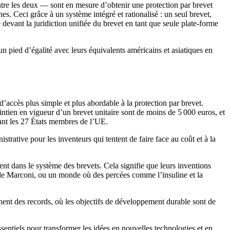
 entre les deux — sont en mesure d’obtenir une protection par brevet
. Ceci grâce à un système intégré et rationalisé : un seul brevet,
evant la juridiction unifiée du brevet en tant que seule plate-forme
un pied d’égalité avec leurs équivalents américains et asiatiques en
d’accès plus simple et plus abordable à la protection par brevet.
ntien en vigueur d’un brevet unitaire sont de moins de 5 000 euros, et
rant les 27 États membres de l’UE.
strative pour les inventeurs qui tentent de faire face au coût et à la
nt dans le système des brevets. Cela signifie que leurs inventions
r de Marconi, ou un monde où des percées comme l’insuline et la
gnent des records, où les objectifs de développement durable sont de
ssentiels pour transformer les idées en nouvelles technologies et en