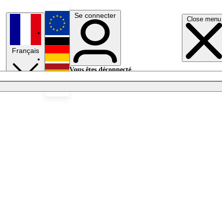
Se connecter
Close menu
English
Français
Deutsch
Vous êtes déconnecté.
Se connecter
Español
Lumières éteintes