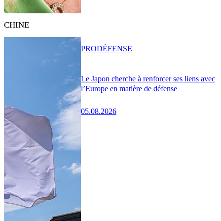
CHINE
PRO
DÉFENSE
Le Japon cherche à renforcer ses liens avec
l’Europe en matière de défense
05.08.2026