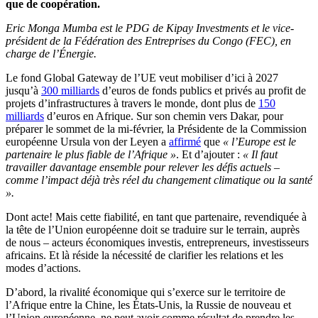
que de coopération.
Eric Monga Mumba est le PDG de Kipay Investments et le vice-
président de la Fédération des Entreprises du Congo (FEC), en
charge de l’Énergie.
Le fond Global Gateway de l’UE veut mobiliser d’ici à 2027
jusqu’à
300 milliards
d’euros de fonds publics et privés au profit de
projets d’infrastructures à travers le monde, dont plus de
150
milliards
d’euros en Afrique. Sur son chemin vers Dakar, pour
préparer le sommet de la mi-février, la Présidente de la Commission
européenne Ursula von der Leyen a
affirmé
que
« l’Europe est le
partenaire le plus fiable de l’Afrique »
. Et d’ajouter :
« Il faut
travailler davantage ensemble pour relever les défis actuels –
comme l’impact déjà très réel du changement climatique ou la santé
».
Dont acte! Mais cette fiabilité, en tant que partenaire, revendiquée à
la tête de l’Union européenne doit se traduire sur le terrain, auprès
de nous – acteurs économiques investis, entrepreneurs, investisseurs
africains. Et là réside la nécessité de clarifier les relations et les
modes d’actions.
D’abord, la rivalité économique qui s’exerce sur le territoire de
l’Afrique entre la Chine, les États-Unis, la Russie de nouveau et
l’Union européenne, ne peut avoir comme résultat de prendre les