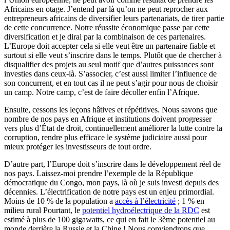
Africains en otage. J’entend par là qu’on ne peut reprocher aux
entrepreneurs africains de diversifier leurs partenariats, de tirer partie
de cette concurrence. Notre réussite économique passe par cette
diversification et je dirai par la combinaison de ces partenaires.
L’Europe doit accepter cela si elle veut être un partenaire fiable et
surtout si elle veut s’inscrire dans le temps. Plutôt que de chercher à
disqualifier des projets au seul motif que d’autres puissances sont
investies dans ceux-là. S’associer, c’est aussi limiter l’influence de
son concurrent, et en tout cas il ne peut s’agir pour nous de choisir
un camp. Notre camp, c’est de faire décoller enfin l’Afrique.
Ensuite, cessons les leçons hâtives et répétitives. Nous savons que
nombre de nos pays en Afrique et institutions doivent progresser
vers plus d’État de droit, continuellement améliorer la lutte contre la
corruption, rendre plus efficace le système judiciaire aussi pour
mieux protéger les investisseurs de tout ordre.
D’autre part, l’Europe doit s’inscrire dans le développement réel de
nos pays. Laissez-moi prendre l’exemple de la République
démocratique du Congo, mon pays, là où je suis investi depuis des
décennies. L’électrification de notre pays est un enjeu primordial.
Moins de 10 % de la population a
accès à l’électricité
; 1 % en
milieu rural Pourtant, le
potentiel hydroélectrique de la RDC
est
estimé à plus de 100 gigawatts, ce qui en fait le 3ème potentiel au
monde derrière la Russie et la Chine ! Nous conviendrons que