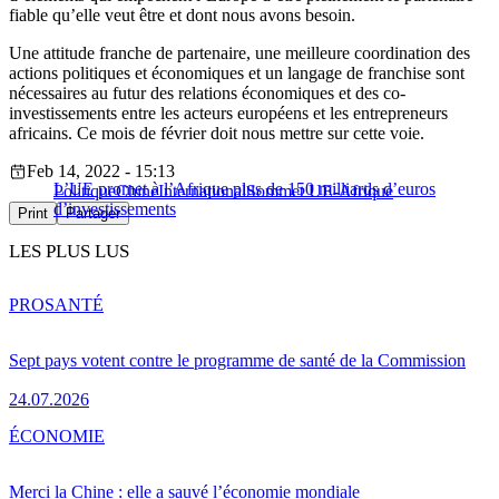
fiable qu’elle veut être et dont nous avons besoin.
Une attitude franche de partenaire, une meilleure coordination des
actions politiques et économiques et un langage de franchise sont
nécessaires au futur des relations économiques et des co-
investissements entre les acteurs européens et les entrepreneurs
africains. Ce mois de février doit nous mettre sur cette voie.
Feb 14, 2022 - 15:13
L’UE promet à l’Afrique plus de 150 milliards d’euros
Politique
Chine
International
Sommet UE-Afrique
d’investissements
Print
Partager
LES PLUS LUS
PRO
SANTÉ
Sept pays votent contre le programme de santé de la Commission
24.07.2026
ÉCONOMIE
Merci la Chine : elle a sauvé l’économie mondiale