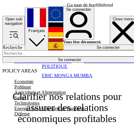
Ga naar de hoofdinhoud
Se connecter
Open sub
Close menu
English
navigation
Français
Deutsch
Vous êtes déconnecté.
Recherche
Se connecter
Español
Lumières éteintes
Se connecter
Rapporteur
Politique
Économie
Newsletters
Evénements
Em
POLITIQUE
POLICY AREAS
ERIC MONGA MUMBA
Economie
Politique
Agriculture et Alimentation
Clarifier nos relations pour
Santé
Technologies
assurer des relations
Energie, Environnement et Transport
Défense
économiques profitables