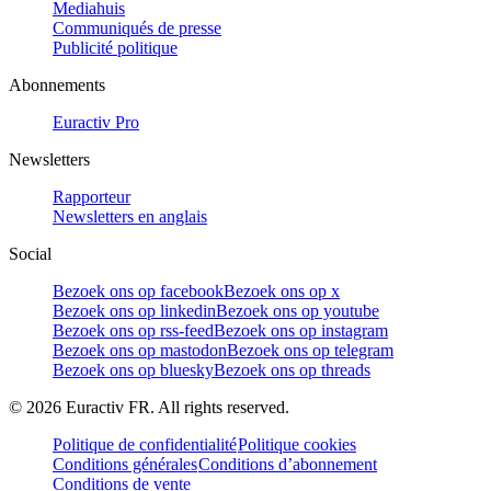
Mediahuis
Communiqués de presse
Publicité politique
Abonnements
Euractiv Pro
Newsletters
Rapporteur
Newsletters en anglais
Social
Bezoek ons op facebook
Bezoek ons op x
Bezoek ons op linkedin
Bezoek ons op youtube
Bezoek ons op rss-feed
Bezoek ons op instagram
Bezoek ons op mastodon
Bezoek ons op telegram
Bezoek ons op bluesky
Bezoek ons op threads
©
2026
Euractiv FR. All rights reserved.
Politique de confidentialité
Politique cookies
Conditions générales
Conditions d’abonnement
Conditions de vente