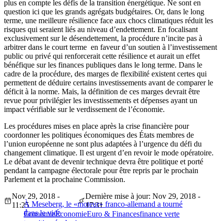
plus en compte les défis de la transition énergétique. Ne sont en
question ici que les grands agrégats budgétaires. Or, dans le long
terme, une meilleure résilience face aux chocs climatiques réduit les
risques qui seraient liés au niveau d’endettement. En focalisant
exclusivement sur le désendettement, la procédure n’incite pas à
arbitrer dans le court terme en faveur d’un soutien à l’investissement
public ou privé qui renforcerait cette résilience et aurait un effet
bénéfique sur les finances publiques dans le long terme. Dans le
cadre de la procédure, des marges de flexibilité existent certes qui
permettent de déduire certains investissements avant de comparer le
déficit à la norme. Mais, la définition de ces marges devrait être
revue pour privilégier les investissements et dépenses ayant un
impact vérifiable sur le verdissement de l’économie.
Les procédures mises en place après la crise financière pour
coordonner les politiques économiques des États membres de
l’union européenne ne sont plus adaptées à l’urgence du défi du
changement climatique. Il est urgent d’en revoir le mode opératoire.
Le débat avant de devenir technique devra être politique et porté
pendant la campagne électorale pour être repris par le prochain
Parlement et la prochaine Commission.
Nov 29, 2018 -
Dernière mise à jour: Nov 29, 2018 -
À Meseberg, le «moteur» franco-allemand a tourné
11:25
17:31
dans le vide
Économie
Économie
Euro & Finances
finance verte