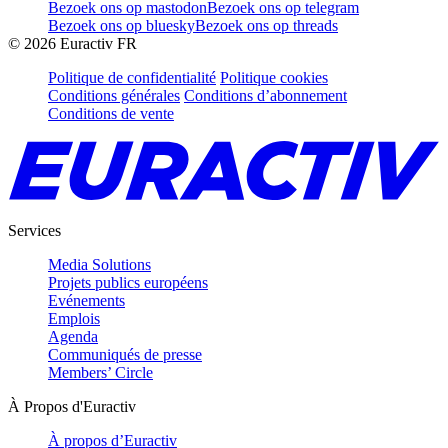
Bezoek ons op mastodon
Bezoek ons op telegram
Bezoek ons op bluesky
Bezoek ons op threads
©
2026
Euractiv FR
Politique de confidentialité
Politique cookies
Conditions générales
Conditions d’abonnement
Conditions de vente
Services
Media Solutions
Projets publics européens
Evénements
Emplois
Agenda
Communiqués de presse
Members’ Circle
À Propos d'Euractiv
À propos d’Euractiv