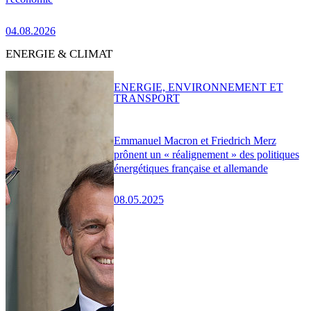
04.08.2026
ENERGIE & CLIMAT
ENERGIE, ENVIRONNEMENT ET
TRANSPORT
Emmanuel Macron et Friedrich Merz
prônent un « réalignement » des politiques
énergétiques française et allemande
08.05.2025