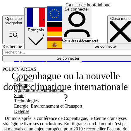
Ga naar de hoofdinhoud
Se connecter
Open sub
Close menu
English
navigation
Français
Deutsch
Vous êtes déconnecté.
Recherche
Se connecter
Español
Lumières éteintes
Se connecter
Rapporteur
Politique
Économie
Newsletters
Evénements
Em
POLICY AREAS
Copenhague ou la nouvelle
Economie
donne climatique internationale
Politique
Agriculture et Alimentation
?
Santé
Technologies
Energie, Environnement et Transport
Défense
Un mois après la conférence de Copenhague, le Centre d’analyses
stratégique livre ses conclusions. En filigrane : un bilan qui n’est pas
si mauvais et un enjeu européen pour 2010 : réconcilier l’accord de