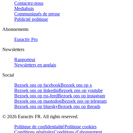
Contactez-nous
Mediahuis
Communiqués de presse
Publicité politique
Abonnements
Euractiv Pro
Newsletters
Rapporteur
Newsletters en anglais
Social
Bezoek ons op facebook
Bezoek ons op x
Bezoek ons op linkedin
Bezoek ons op youtube
Bezoek ons op rss-feed
Bezoek ons op instagram
Bezoek ons op mastodon
Bezoek ons op telegram
Bezoek ons op bluesky
Bezoek ons op threads
©
2026
Euractiv FR. All rights reserved.
Politique de confidentialité
Politique cookies
Conditions générales
Conditions d’abonnement