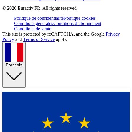
©
2026
Euractiv FR. All rights reserved.
Politique de confidentialité
Politique cookies
Conditions générales
Conditions d’abonnement
Conditions de vente
This site is protected by reCAPTCHA, and the Google
Privacy
Policy
and
Terms of Service
apply.
Français