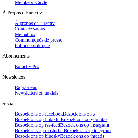
Members’ Circle
À Propos d'Euractiv
À propos d’Euractiv
Contactez-nous
Mediahuis
Communiqués de presse
Publicité politique
Abonnements
Euractiv Pro
Newsletters
Rapporteur
Newsletters en anglais
Social
Bezoek ons op facebook
Bezoek ons op x
Bezoek ons op linkedin
Bezoek ons op youtube
Bezoek ons op rss-feed
Bezoek ons op instagram
Bezoek ons op mastodon
Bezoek ons op telegram
Bezoek ons op bluesky
Bezoek ons op threads