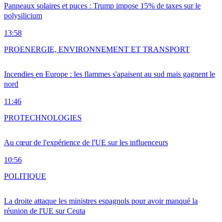
Panneaux solaires et puces : Trump impose 15% de taxes sur le
polysilicium
13:58
PRO
ENERGIE, ENVIRONNEMENT ET TRANSPORT
Incendies en Europe : les flammes s'apaisent au sud mais gagnent le
nord
11:46
PRO
TECHNOLOGIES
Au cœur de l'expérience de l'UE sur les influenceurs
10:56
POLITIQUE
La droite attaque les ministres espagnols pour avoir manqué la
réunion de l'UE sur Ceuta