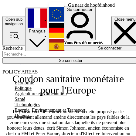
Ga naar de hoofdinhoud
Se connecter
Open sub
Close menu
English
navigation
Français
Deutsch
Vous êtes déconnecté.
Recherche
Se connecter
Español
Lumières éteintes
Se connecter
Rapporteur
Politique
Économie
Newsletters
Evénements
Em
POLICY AREAS
Cordon sanitaire monétaire
Economie
pour l'Europe
Politique
Agriculture et Alimentation
Santé
Technologies
Energie, Environnement et Transport
Le mécanisme de restructuration de la dette proposé par le
Défense
gouvernement allemand amène directement les pays faibles de la
zone euro vers une situation dans laquelle ils ne peuvent plus
honorer leurs dettes, écrit Simon Johnson, ancien économiste en
chef du FMI et Peter Boone, directeur d'Effective Intervention au