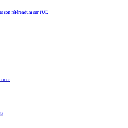
s son référendum sur l'UE
la mer
ts