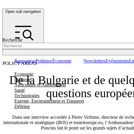
Open sub navigation
Recherche
Rapporteur
Politique
Économie
Newsletters
Evénements
Em
POLICY AREAS
Economie
De la Bulgarie et de quel
Politique
Agriculture et Alimentation
questions europée
Santé
Technologies
Energie, Environnement et Transport
Défense
Dans une interview accordée à Pierre Verluise, directeur de reche
internationale et stratégique (IRIS) et touteleurope.eu, l’Ambassadeu
Poncins fait le point sur les grands sujets d’actual