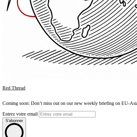
Red Thread
Coming soon: Don’t miss out on our new weekly briefing on EU-Asia 
Entrez votre email
S'abonner