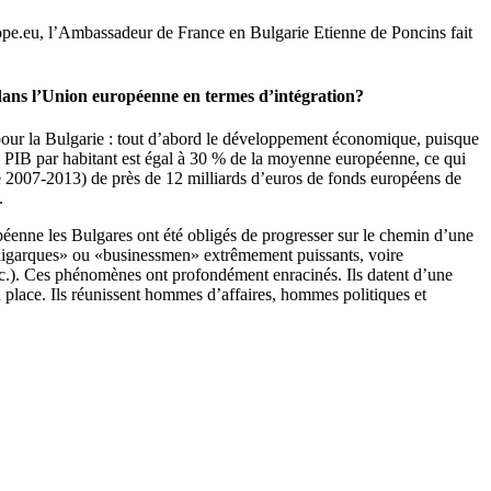
europe.eu, l’Ambassadeur de France en Bulgarie Etienne de Poncins fait
dans l’Union européenne en termes d’intégration?
 pour la Bulgarie : tout d’abord le développement économique, puisque
 le PIB par habitant est égal à 30 % de la moyenne européenne, ce qui
de 2007-2013) de près de 12 milliards d’euros de fonds européens de
.
ropéenne les Bulgares ont été obligés de progresser sur le chemin d’une
s «oligarques» ou «businessmen» extrêmement puissants, voire
etc.). Ces phénomènes ont profondément enracinés. Ils datent d’une
 place. Ils réunissent hommes d’affaires, hommes politiques et