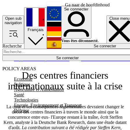
Ga naar de hoofdinhoud
Se connecter
Open sub
Close menu
English
navigation
Français
Deutsch
Vous êtes déconnecté.
Recherche
Se connecter
Español
Lumières éteintes
Se connecter
Rapporteur
Politique
Économie
Newsletters
Evénements
Em
POLICY AREAS
Des centres financiers
Economie
internationaux suite à la crise
Politique
Agriculture et Alimentation
Santé
Technologies
Energie, Environnement et Transport
La crise et ses conséquences règlementaires devraient changer le
Défense
décor des centres financiers à travers le monde ainsi que la
concurrence entre eux- l'Europe restant à la traîne, écrit Steffen
Kern, analyste à la Deutsche Bank Research, dans une étude datant
d'août.
La contribution suivant a été rédigée par Steffen Kern,