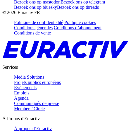
Bezoek ons op mastodon
Bezoek ons op telegram
Bezoek ons op bluesky
Bezoek ons op threads
©
2026
Euractiv FR
Politique de confidentialité
Politique cookies
Conditions générales
Conditions d’abonnement
Conditions de vente
Services
Media Solutions
Projets publics européens
Evénements
Emplois
Agenda
Communiqués de presse
Members’ Circle
À Propos d'Euractiv
À propos d’Euractiv