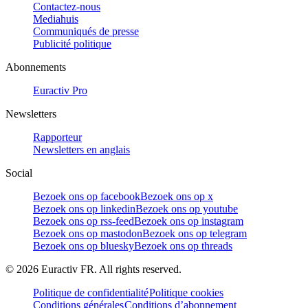
Contactez-nous
Mediahuis
Communiqués de presse
Publicité politique
Abonnements
Euractiv Pro
Newsletters
Rapporteur
Newsletters en anglais
Social
Bezoek ons op facebook
Bezoek ons op x
Bezoek ons op linkedin
Bezoek ons op youtube
Bezoek ons op rss-feed
Bezoek ons op instagram
Bezoek ons op mastodon
Bezoek ons op telegram
Bezoek ons op bluesky
Bezoek ons op threads
©
2026
Euractiv FR. All rights reserved.
Politique de confidentialité
Politique cookies
Conditions générales
Conditions d’abonnement