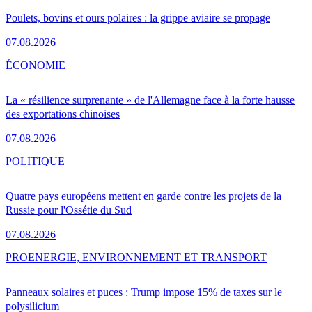
Poulets, bovins et ours polaires : la grippe aviaire se propage
07.08.2026
ÉCONOMIE
La « résilience surprenante » de l'Allemagne face à la forte hausse
des exportations chinoises
07.08.2026
POLITIQUE
Quatre pays européens mettent en garde contre les projets de la
Russie pour l'Ossétie du Sud
07.08.2026
PRO
ENERGIE, ENVIRONNEMENT ET TRANSPORT
Panneaux solaires et puces : Trump impose 15% de taxes sur le
polysilicium