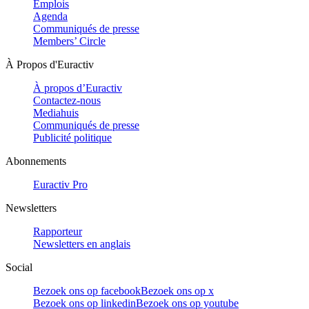
Emplois
Agenda
Communiqués de presse
Members’ Circle
À Propos d'Euractiv
À propos d’Euractiv
Contactez-nous
Mediahuis
Communiqués de presse
Publicité politique
Abonnements
Euractiv Pro
Newsletters
Rapporteur
Newsletters en anglais
Social
Bezoek ons op facebook
Bezoek ons op x
Bezoek ons op linkedin
Bezoek ons op youtube