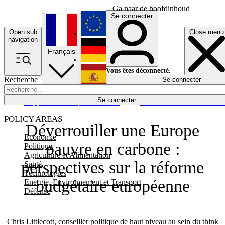
Ga naar de hoofdinhoud
Se connecter
Open sub
Close menu
English
navigation
Français
Deutsch
Vous êtes déconnecté.
Recherche
Se connecter
Español
Lumières éteintes
Se connecter
Rapporteur
Politique
Économie
Newsletters
Evénements
Em
POLICY AREAS
Déverrouiller une Europe
Economie
pauvre en carbone :
Politique
Agriculture et Alimentation
perspectives sur la réforme
Santé
Technologies
budgétaire européenne
Energie, Environnement et Transport
Défense
Chris Littlecott, conseiller politique de haut niveau au sein du think