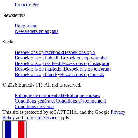
Euractiv Pro
Newsletters
Rapporteur
Newsletters en anglais
Social
Bezoek ons op facebook
Bezoek ons op x
Bezoek ons op linkedin
Bezoek ons op youtube
Bezoek ons op rss-feed
Bezoek ons op instagram
Bezoek ons op mastodon
Bezoek ons op telegram
Bezoek ons op bluesky
Bezoek ons op threads
©
2026
Euractiv FR. All rights reserved.
Politique de confidentialité
Politique cookies
Conditions générales
Conditions d’abonnement
Conditions de vente
This site is protected by reCAPTCHA, and the Google
Privacy
Policy
and
Terms of Service
apply.