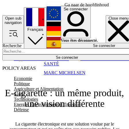
Ga naar de hoofdinhoud
Se connecter
Open sub
Close menu
English
navigation
Français
Deutsch
Vous êtes déconnecté.
Recherche
Se connecter
Español
Lumières éteintes
Se connecter
Rapporteur
Politique
Économie
Newsletters
Evénements
Em
SANTÉ
POLICY AREAS
MARC MICHELSEN
Economie
Politique
Agriculture et Alimentation
E-cigarette : un même produit,
Santé
Technologies
une vision différente
Energie, Environnement et Transport
Défense
La cigarette électronique est une solution voulue par le