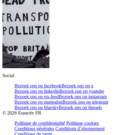
Social
Bezoek ons op facebook
Bezoek ons op x
Bezoek ons op linkedin
Bezoek ons op youtube
Bezoek ons op rss-feed
Bezoek ons op instagram
Bezoek ons op mastodon
Bezoek ons op telegram
Bezoek ons op bluesky
Bezoek ons op threads
©
2026
Euractiv FR
Politique de confidentialité
Politique cookies
Conditions générales
Conditions d’abonnement
Conditions de vente