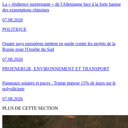
La « résilience surprenante » de l'Allemagne face à la forte hausse
des exportations chinoises
07.08.2026
POLITIQUE
Quatre pays européens mettent en garde contre les projets de la
Russie pour l'Ossétie du Sud
07.08.2026
PRO
ENERGIE, ENVIRONNEMENT ET TRANSPORT
Panneaux solaires et puces : Trump impose 15% de taxes sur le
polysilicium
07.08.2026
PLUS DE CETTE SECTION