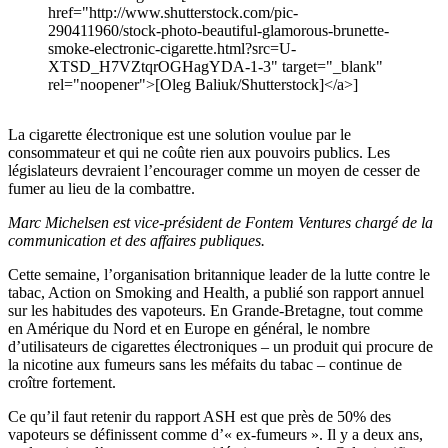
href="http://www.shutterstock.com/pic-
290411960/stock-photo-beautiful-glamorous-brunette-
smoke-electronic-cigarette.html?src=U-
XTSD_H7VZtqrOGHagYDA-1-3" target="_blank"
rel="noopener">[Oleg Baliuk/Shutterstock]</a>]
La cigarette électronique est une solution voulue par le
consommateur et qui ne coûte rien aux pouvoirs publics. Les
législateurs devraient l’encourager comme un moyen de cesser de
fumer au lieu de la combattre.
Marc Michelsen est vice-président de Fontem Ventures chargé de la
communication et des affaires publiques.
Cette semaine, l’organisation britannique leader de la lutte contre le
tabac, Action on Smoking and Health, a publié son rapport annuel
sur les habitudes des vapoteurs. En Grande-Bretagne, tout comme
en Amérique du Nord et en Europe en général, le nombre
d’utilisateurs de cigarettes électroniques – un produit qui procure de
la nicotine aux fumeurs sans les méfaits du tabac – continue de
croître fortement.
Ce qu’il faut retenir du rapport ASH est que près de 50% des
vapoteurs se définissent comme d’« ex-fumeurs ». Il y a deux ans,