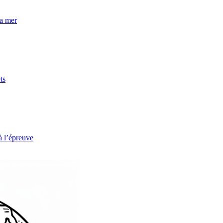
la mer
ts
à l’épreuve