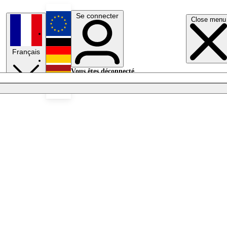
Se connecter
Close menu
English
Français
Deutsch
Vous êtes déconnecté.
Se connecter
Español
Lumières éteintes