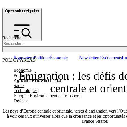
Open sub navigation
Recherche
Rapporteur
Politique
Économie
Newsletters
Evénements
Em
POLICY AREAS
Economie
Emigration : les défis d
Politique
Agriculture et Alimentation
centrale et orient
Santé
Technologies
Energie, Environnement et Transport
Défense
Les pays d’Europe centrale et orientale, terres d’émigration vers l’
à voir ces flux s’inverser alors que la croissance et les opportunité
avance Strafor.