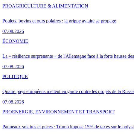
PRO
AGRICULTURE & ALIMENTATION
Poulets, bovins et ours polaires : la grippe aviaire se propage
07.08.2026
ÉCONOMIE
La « résilience surprenante » de l'Allemagne face à la forte hausse de
07.08.2026
POLITIQUE
Quatre pays européens mettent en garde contre les projets de la Russi
07.08.2026
PRO
ENERGIE, ENVIRONNEMENT ET TRANSPORT
Panneaux solaires et puces : Trump impose 15% de taxes sur le polysi