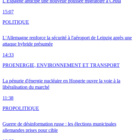
L'Espagne anticipe une nouvelle poussée migratoire à Ceuta
15:07
POLITIQUE
L'Allemagne renforce la sécurité à l'aéroport de Leipzig après une
attaque hybride présumée
14:33
PRO
ENERGIE, ENVIRONNEMENT ET TRANSPORT
La pénurie d'énergie nucléaire en Hongrie ouvre la voie à la
libéralisation du marché
11:38
PRO
POLITIQUE
Guerre de désinformation russe : les élections municipales
allemandes prises pour cible