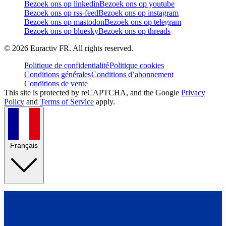
Bezoek ons op linkedin
Bezoek ons op youtube
Bezoek ons op rss-feed
Bezoek ons op instagram
Bezoek ons op mastodon
Bezoek ons op telegram
Bezoek ons op bluesky
Bezoek ons op threads
©
2026
Euractiv FR. All rights reserved.
Politique de confidentialité
Politique cookies
Conditions générales
Conditions d’abonnement
Conditions de vente
This site is protected by reCAPTCHA, and the Google
Privacy
Policy
and
Terms of Service
apply.
Français