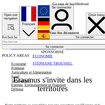
Ga naar de hoofdinhoud
Se connecter
Open sub
Close menu
English
navigation
Français
Deutsch
Vous êtes déconnecté.
Recherche
Se connecter
Español
Lumières éteintes
Se connecter
Rapporteur
Politique
Économie
Newsletters
Evénements
Em
SPONSORISÉ
POLICY AREAS
ÉCONOMIE
STÉPHANE TROUSSEL
Economie
Politique
Agriculture et Alimentation
Santé
Erasmus s'invite dans les
Technologies
Energie, Environnement et Transport
territoires
Défense