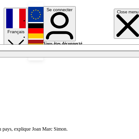
Se connecter
Close menu
English
Français
Deutsch
Vous êtes déconnecté.
Se connecter
Español
Lumières éteintes
 du pays, explique Joan Marc Simon.