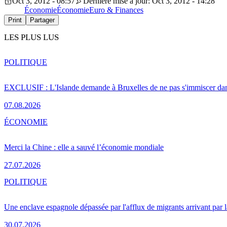
Oct 3, 2012 - 08:57
Dernière mise à jour: Oct 3, 2012 - 14:28
Économie
Économie
Euro & Finances
Print
Partager
LES PLUS LUS
POLITIQUE
EXCLUSIF : L'Islande demande à Bruxelles de ne pas s'immiscer dan
07.08.2026
ÉCONOMIE
Merci la Chine : elle a sauvé l’économie mondiale
27.07.2026
POLITIQUE
Une enclave espagnole dépassée par l'afflux de migrants arrivant par 
30.07.2026