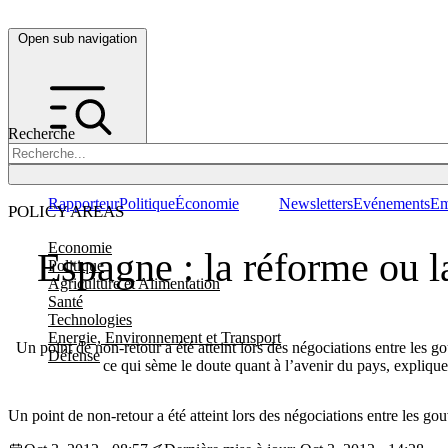
Open sub navigation
Recherche
Rapporteur
Politique
Économie
Newsletters
Evénements
Em
POLICY AREAS
Economie
Espagne : la réforme ou l
Politique
Agriculture et Alimentation
Santé
Technologies
Energie, Environnement et Transport
Un point de non-retour a été atteint lors des négociations entre les 
Défense
ce qui sème le doute quant à l’avenir du pays, expliq
Un point de non-retour a été atteint lors des négociations entre les g