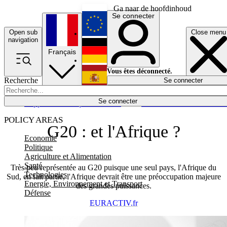
Ga naar de hoofdinhoud
Se connecter
Open sub
Close menu
English
navigation
Français
Deutsch
Vous êtes déconnecté.
Recherche
Se connecter
Español
Lumières éteintes
Se connecter
Rapporteur
Politique
Économie
Newsletters
Evénements
Em
POLICY AREAS
G20 : et l'Afrique ?
Economie
Politique
Agriculture et Alimentation
Santé
Très peu représentée au G20 puisque une seul pays, l'Afrique du
Technologies
Sud, en fait partie, l'Afrique devrait être une préoccupation majeure
Energie, Environnement et Transport
des grandes puissances.
Défense
EURACTIV.fr