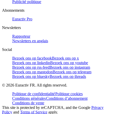
Publicité politique
Abonnements
Euractiv Pro
Newsletters
Rapporteur
Newsletters en anglais
Social
Bezoek ons op facebook
Bezoek ons op x
Bezoek ons op linkedin
Bezoek ons op youtube
Bezoek ons op rss-feed
Bezoek ons op instagram
Bezoek ons op mastodon
Bezoek ons op telegram
Bezoek ons op bluesky
Bezoek ons op threads
©
2026
Euractiv FR. All rights reserved.
Politique de confidentialité
Politique cookies
Conditions générales
Conditions d’abonnement
Conditions de vente
This site is protected by reCAPTCHA, and the Google
Privacy
Policy
and
Terms of Service
apply.