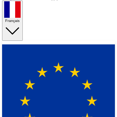
Français