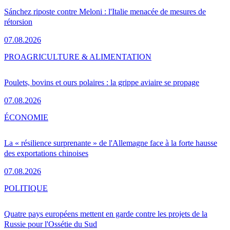
Sánchez riposte contre Meloni : l'Italie menacée de mesures de
rétorsion
07.08.2026
PRO
AGRICULTURE & ALIMENTATION
Poulets, bovins et ours polaires : la grippe aviaire se propage
07.08.2026
ÉCONOMIE
La « résilience surprenante » de l'Allemagne face à la forte hausse
des exportations chinoises
07.08.2026
POLITIQUE
Quatre pays européens mettent en garde contre les projets de la
Russie pour l'Ossétie du Sud