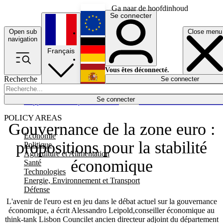
Ga naar de hoofdinhoud
Se connecter
Open sub
Close menu
English
navigation
Français
Deutsch
Vous êtes déconnecté.
Recherche
Se connecter
Español
Lumières éteintes
Se connecter
Rapporteur
Politique
Économie
Newsletters
Evénements
Em
POLICY AREAS
Gouvernance de la zone euro :
Economie
propositions pour la stabilité
Politique
Agriculture et Alimentation
économique
Santé
Technologies
Energie, Environnement et Transport
Défense
L'avenir de l'euro est en jeu dans le débat actuel sur la gouvernance
économique, a écrit Alessandro Leipold,conseiller économique au
think-tank Lisbon Councilet ancien directeur adjoint du département