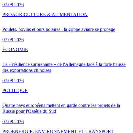
07.08.2026
PRO
AGRICULTURE & ALIMENTATION
Poulets, bovins et ours polaires : la grippe aviaire se propage
07.08.2026
ÉCONOMIE
La « résilience surprenante » de l'Allemagne face à la forte hausse
des exportations chinoises
07.08.2026
POLITIQUE
Quatre pays européens mettent en garde contre les projets de la
Russie pour l'Ossétie du Sud
07.08.2026
PRO
ENERGIE, ENVIRONNEMENT ET TRANSPORT