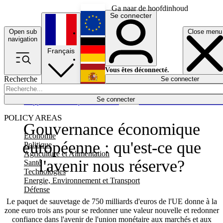
Ga naar de hoofdinhoud
Se connecter
Open sub
Close menu
English
navigation
Français
Deutsch
Vous êtes déconnecté.
Recherche
Se connecter
Español
Lumières éteintes
Se connecter
Rapporteur
Politique
Économie
Newsletters
Evénements
Em
POLICY AREAS
Gouvernance économique
Economie
européenne : qu'est-ce que
Politique
Agriculture et Alimentation
l'avenir nous réserve?
Santé
Technologies
Energie, Environnement et Transport
Défense
Le paquet de sauvetage de 750 milliards d'euros de l'UE donne à la
zone euro trois ans pour se redonner une valeur nouvelle et redonner
confiance dans l'avenir de l'union monétaire aux marchés et aux