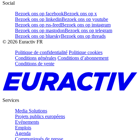
Social
Bezoek ons op facebook
Bezoek ons op x
Bezoek ons op linkedin
Bezoek ons op youtube
Bezoek ons op rss-feed
Bezoek ons op instagram
Bezoek ons op mastodon
Bezoek ons op telegram
Bezoek ons op bluesky
Bezoek ons op threads
©
2026
Euractiv FR
Politique de confidentialité
Politique cookies
Conditions générales
Conditions d’abonnement
Conditions de vente
Services
Media Solutions
Projets publics européens
Evénements
Emplois
Agenda
Communiqués de presse