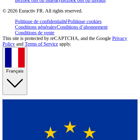
Bezoek ons op bluesky
Bezoek ons op threads
©
2026
Euractiv FR. All rights reserved.
Politique de confidentialité
Politique cookies
Conditions générales
Conditions d’abonnement
Conditions de vente
This site is protected by reCAPTCHA, and the Google
Privacy
Policy
and
Terms of Service
apply.
Français