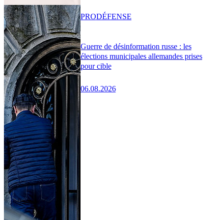
PRO
DÉFENSE
Guerre de désinformation russe : les
élections municipales allemandes prises
pour cible
06.08.2026