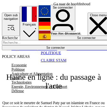
Ga naar de hoofdinhoud
Se connecter
Open sub
Close menu
English
navigation
Français
Deutsch
Vous êtes déconnecté.
Recherche
Se connecter
Español
Lumières éteintes
Se connecter
Rapporteur
Politique
Économie
Newsletters
Evénements
Em
POLITIQUE
POLICY AREAS
CLAIRE STAM
Economie
Politique
Agriculture et Alimentation
Haine en ligne : du passage à
Santé
Technologies
l'acte
Energie, Environnement et Transport
Défense
Que ce soit le meurtre de Samuel Paty par un islamiste en France ou