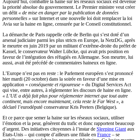
Aujourd’hui, combattre la haine sur les réseaux sociaux est devenue
la priorité absolue du gouvernement. Le Premier ministre veut créer
un délit
« de mise en danger par la publication de données
personnelles »
sur Internet et une nouvelle loi doit remplacer la loi
Avia sur la haine en ligne, censurée par le Conseil constitutionnel.
La démarche de Paris rappelle celle de Berlin qui s’est doté d’un
arsenal judiciaire parmi les plus stricts en Europe, la NetzDG, après
le meurtre en juin 2019 par un militant d’extrême-droite du préfet de
Kassel, le conservateur Walter Lübcke, qui avait pris position en
faveur de l’intégration des réfugiés en Allemagne. Son meurtre, lui
aussi, avait été précédé de commentaires haineux en ligne.
L’Europe n’est pas en reste : le Parlement européen s’est prononcé
hier mardi (20 octobre) dans la soirée en faveur d’une mise en
application «
conséquente et rigoureuse
» du Digital Services Act
qui vise, entre autres, à réglementer les discours de haine en ligne.
« L’UE a déjà fait plus pour réglementer internet que tout autre
continent, mais encore maintenant, cela reste le Far West »,
a
déclaré l’eurodéputé conservateur Kris Peeters (Belgique).
Et ce parce que semer la haine sur les réseaux sociaux, utiliser
l’émotion et la peur, génèrent du trafic et donc rapportent beaucoup
d’argent. Des initiatives citoyennes à l’instar de
Sleeping Giant
aux
États-Unis – qui compte d’ailleurs une filiale en
France
– se