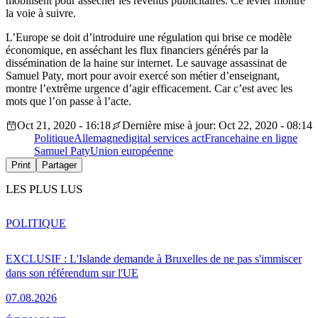
mobilisent pour assécher les revenus publicitaires. Ce levier montre
la voie à suivre.
L’Europe se doit d’introduire une régulation qui brise ce modèle
économique, en asséchant les flux financiers générés par la
dissémination de la haine sur internet. Le sauvage assassinat de
Samuel Paty, mort pour avoir exercé son métier d’enseignant,
montre l’extrême urgence d’agir efficacement. Car c’est avec les
mots que l’on passe à l’acte.
Oct 21, 2020 - 16:18
Dernière mise à jour: Oct 22, 2020 - 08:14
Politique
Allemagne
digital services act
France
haine en ligne
Samuel Paty
Union européenne
Print
Partager
LES PLUS LUS
POLITIQUE
EXCLUSIF : L'Islande demande à Bruxelles de ne pas s'immiscer
dans son référendum sur l'UE
07.08.2026