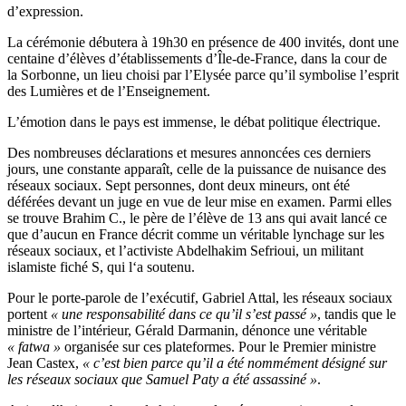
d’expression.
La cérémonie débutera à 19h30 en présence de 400 invités, dont une
centaine d’élèves d’établissements d’Île-de-France, dans la cour de
la Sorbonne, un lieu choisi par l’Elysée parce qu’il symbolise l’esprit
des Lumières et de l’Enseignement.
L’émotion dans le pays est immense, le débat politique électrique.
Des nombreuses déclarations et mesures annoncées ces derniers
jours, une constante apparaît, celle de la puissance de nuisance des
réseaux sociaux. Sept personnes, dont deux mineurs, ont été
déférées devant un juge en vue de leur mise en examen. Parmi elles
se trouve Brahim C., le père de l’élève de 13 ans qui avait lancé ce
que d’aucun en France décrit comme un véritable lynchage sur les
réseaux sociaux, et l’activiste Abdelhakim Sefrioui, un militant
islamiste fiché S, qui l‘a soutenu.
Pour le porte-parole de l’exécutif, Gabriel Attal, les réseaux sociaux
portent
« une responsabilité dans ce qu’il s’est passé »
, tandis que le
ministre de l’intérieur, Gérald Darmanin, dénonce une véritable
« fatwa »
organisée sur ces plateformes. Pour le Premier ministre
Jean Castex,
« c’est bien parce qu’il a été nommément désigné sur
les réseaux sociaux que Samuel Paty a été assassiné »
.