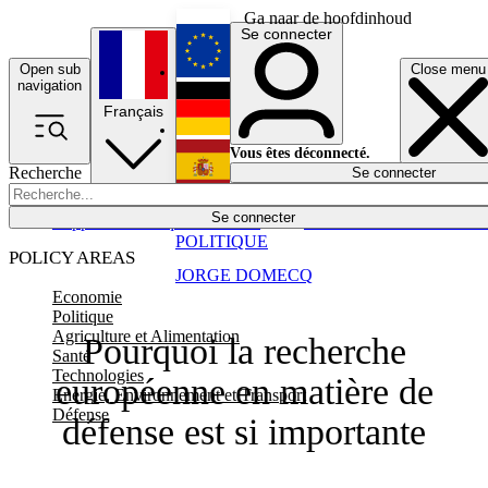
Ga naar de hoofdinhoud
Se connecter
Open sub
Close menu
English
navigation
Français
Deutsch
Vous êtes déconnecté.
Recherche
Se connecter
Español
Lumières éteintes
Se connecter
Rapporteur
Politique
Économie
Newsletters
Evénements
Em
POLITIQUE
POLICY AREAS
JORGE DOMECQ
Economie
Politique
Agriculture et Alimentation
Pourquoi la recherche
Santé
Technologies
européenne en matière de
Energie, Environnement et Transport
Défense
défense est si importante