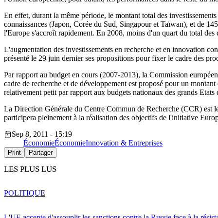
En effet, durant la même période, le montant total des investissement
connaissances (Japon, Corée du Sud, Singapour et Taïwan), et de 145% 
l'Europe s'accroît rapidement. En 2008, moins d'un quart du total d
L'augmentation des investissements en recherche et en innovation con
présenté le 29 juin dernier ses propositions pour fixer le cadre des pr
Par rapport au budget en cours (2007-2013), la Commission européen
cadre de recherche et de développement est proposé pour un montant d
relativement petit par rapport aux budgets nationaux des grands Etats d
La Direction Générale du Centre Commun de Recherche (CCR) est le seul
participera pleinement à la réalisation des objectifs de l'initiative Euro
Sep 8, 2011 - 15:19
Économie
Économie
Innovation & Entreprises
Print
Partager
LES PLUS LUS
POLITIQUE
L'UE accepte d'assouplir les sanctions contre la Russie face à la résis