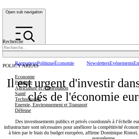
Open sub navigation
Recherche
Rapporteur
Politique
Économie
Newsletters
Evénements
Em
POLICY AREAS
Economie
Il est urgent d'investir dan
Politique
Agriculture et Alimentation
clés de l'économie eu
Santé
Technologies
Energie, Environnement et Transport
Défense
Des investissements publics et privés coordonnés à l’échelle e
infrastructure sont nécessaires pour améliorer la compétitivité écono
à bien par le biais du budget européen, affirme Dominique Ristori
européenne.