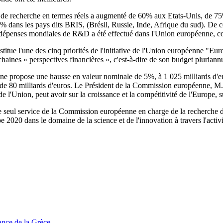
s de recherche en termes réels a augmenté de 60% aux Etats-Unis, de 75% 
dans les pays dits BRIS, (Brésil, Russie, Inde, Afrique du sud). De ce f
es dépenses mondiales de R&D a été effectué dans l'Union européenne, 
stitue l'une des cinq priorités de l'initiative de l'Union européenne "
ochaines « perspectives financières », c'est-à-dire de son budget pluria
ne propose une hausse en valeur nominale de 5%, à 1 025 milliards d'
e 80 milliards d'euros. Le Président de la Commission européenne, M. B
e l'Union, peut avoir sur la croissance et la compétitivité de l'Europe, s
 service de la Commission européenne en charge de la recherche directe
pe 2020 dans le domaine de la science et de l'innovation à travers l'activit
tance de la Grèce