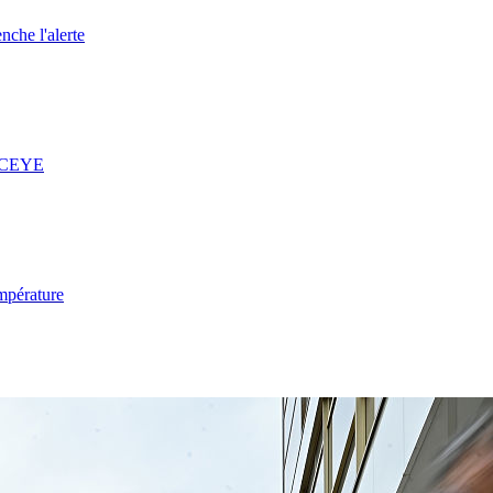
nche l'alerte
 ICEYE
mpérature