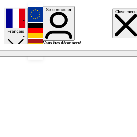
Se connecter
Close menu
English
Français
Deutsch
Vous êtes déconnecté.
Se connecter
Español
Lumières éteintes