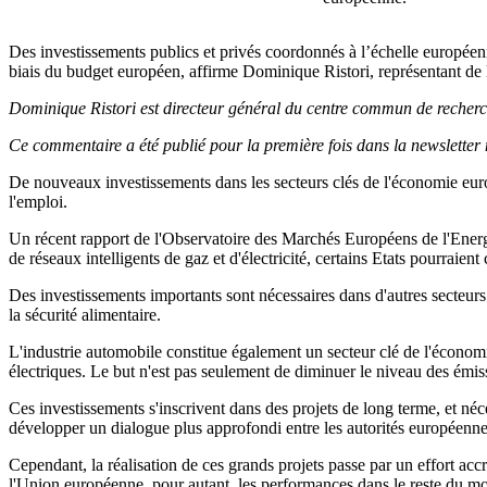
Des investissements publics et privés coordonnés à l’échelle européenn
biais du budget européen, affirme Dominique Ristori, représentant d
Dominique Ristori est directeur général du centre commun de reche
Ce commentaire a été publié pour la première fois dans la newsletter
De nouveaux investissements dans les secteurs clés de l'économie europ
l'emploi.
Un récent rapport de l'Observatoire des Marchés Européens de l'Energie
de réseaux intelligents de gaz et d'électricité, certains Etats pourraient 
Des investissements importants sont nécessaires dans d'autres secteurs
la sécurité alimentaire.
L'industrie automobile constitue également un secteur clé de l'économ
électriques. Le but n'est pas seulement de diminuer le niveau des ém
Ces investissements s'inscrivent dans des projets de long terme, et néces
développer un dialogue plus approfondi entre les autorités européennes 
Cependant, la réalisation de ces grands projets passe par un effort ac
l'Union européenne, pour autant, les performances dans le reste du mo