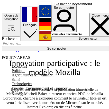
Ga naar de hoofdinhoud
Se connecter
Open sub
Close menu
English
navigation
Français
Deutsch
Vous êtes déconnecté.
Recherche
Se connecter
Español
Lumières éteintes
Se connecter
Rapporteur
Politique
Économie
Newsletters
Evénements
Em
POLICY AREAS
Innovation participative : le
Economie
modèle Mozilla
Politique
Agriculture et Alimentation
Santé
Technologies
Energie, Environnement et Transport
Dans un entretien accordé à la publication trimestrielle de
Défense
McKinsey, Mitchell Baker, directeur et ancien PDG de Mozilla
Corporation, cherche à expliquer comment le navigateur libre en est
venu à rivaliser avec le nurméro un de Microsoft sur le marché,
Internet Explorer, en dix ans à peine.