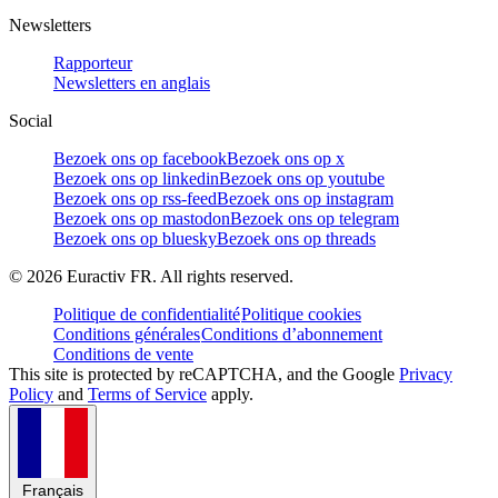
Newsletters
Rapporteur
Newsletters en anglais
Social
Bezoek ons op facebook
Bezoek ons op x
Bezoek ons op linkedin
Bezoek ons op youtube
Bezoek ons op rss-feed
Bezoek ons op instagram
Bezoek ons op mastodon
Bezoek ons op telegram
Bezoek ons op bluesky
Bezoek ons op threads
©
2026
Euractiv FR. All rights reserved.
Politique de confidentialité
Politique cookies
Conditions générales
Conditions d’abonnement
Conditions de vente
This site is protected by reCAPTCHA, and the Google
Privacy
Policy
and
Terms of Service
apply.
Français