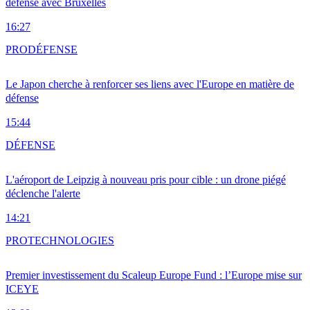
défense avec Bruxelles
16:27
PRO
DÉFENSE
Le Japon cherche à renforcer ses liens avec l'Europe en matière de
défense
15:44
DÉFENSE
L'aéroport de Leipzig à nouveau pris pour cible : un drone piégé
déclenche l'alerte
14:21
PRO
TECHNOLOGIES
Premier investissement du Scaleup Europe Fund : l’Europe mise sur
ICEYE