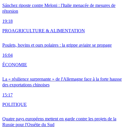
Sánchez riposte contre Meloni : l'Italie menacée de mesures de
rétorsion
19:18
PRO
AGRICULTURE & ALIMENTATION
Poulets, bovins et ours polaires : la grippe aviaire se propage
16:04
ÉCONOMIE
La « résilience surprenante » de l'Allemagne face à la forte hausse
des exportations chinoises
15:17
POLITIQUE
Quatre pays européens mettent en garde contre les projets de la
Russie pour l'Ossétie du Sud