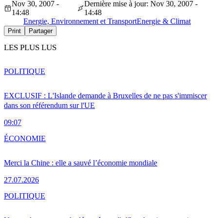
Nov 30, 2007 -
Dernière mise à jour: Nov 30, 2007 -
14:48
14:48
Energie, Environnement et Transport
Energie & Climat
Print
Partager
LES PLUS LUS
POLITIQUE
EXCLUSIF : L'Islande demande à Bruxelles de ne pas s'immiscer
dans son référendum sur l'UE
09:07
ÉCONOMIE
Merci la Chine : elle a sauvé l’économie mondiale
27.07.2026
POLITIQUE