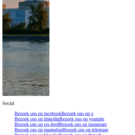
Social
Bezoek ons op facebook
Bezoek ons op x
Bezoek ons op linkedin
Bezoek ons op youtube
Bezoek ons op rss-feed
Bezoek ons op instagram
Bezoek ons op mastodon
Bezoek ons op telegram