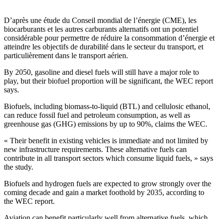
D’après une étude du Conseil mondial de l’énergie (CME), les
biocarburants et les autres carburants alternatifs ont un potentiel
considérable pour permettre de réduire la consommation d’énergie et
atteindre les objectifs de durabilité dans le secteur du transport, et
particulièrement dans le transport aérien.
By 2050, gasoline and diesel fuels will still have a major role to
play, but their biofuel proportion will be significant, the WEC report
says.
Biofuels, including biomass-to-liquid (BTL) and cellulosic ethanol,
can reduce fossil fuel and petroleum consumption, as well as
greenhouse gas (GHG) emissions by up to 90%, claims the WEC.
« Their benefit in existing vehicles is immediate and not limited by
new infrastructure requirements. These alternative fuels can
contribute in all transport sectors which consume liquid fuels, » says
the study.
Biofuels and hydrogen fuels are expected to grow strongly over the
coming decade and gain a market foothold by 2035, according to
the WEC report.
Aviation can benefit particularly well from alternative fuels, which