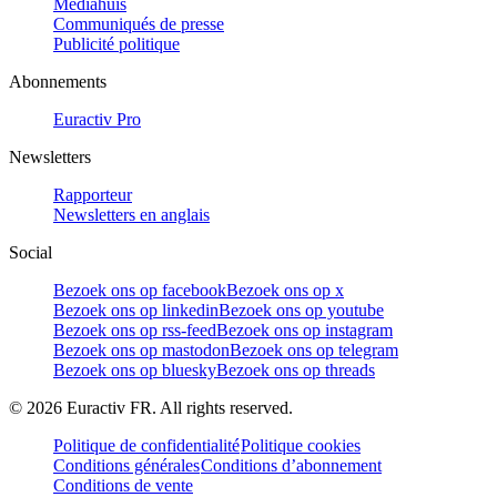
Mediahuis
Communiqués de presse
Publicité politique
Abonnements
Euractiv Pro
Newsletters
Rapporteur
Newsletters en anglais
Social
Bezoek ons op facebook
Bezoek ons op x
Bezoek ons op linkedin
Bezoek ons op youtube
Bezoek ons op rss-feed
Bezoek ons op instagram
Bezoek ons op mastodon
Bezoek ons op telegram
Bezoek ons op bluesky
Bezoek ons op threads
©
2026
Euractiv FR. All rights reserved.
Politique de confidentialité
Politique cookies
Conditions générales
Conditions d’abonnement
Conditions de vente