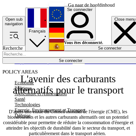
Ga naar de hoofdinhoud
Se connecter
Open sub
Close menu
English
navigation
Français
Deutsch
Vous êtes déconnecté.
Recherche
Se connecter
Español
Lumières éteintes
Se connecter
Rapporteur
Politique
Économie
Newsletters
Evénements
Em
POLICY AREAS
L'avenir des carburants
Economie
alternatifs pour le transport
Politique
Agriculture et Alimentation
Santé
Technologies
Energie, Environnement et Transport
D'après une étude du Conseil mondial de l'énergie (CME), les
Défense
biocarburants et les autres carburants alternatifs ont un potentiel
considérable pour permettre de réduire la consommation d'énergie et
atteindre les objectifs de durabilité dans le secteur du transport, et
particulièrement dans le transport aérien.