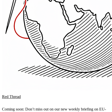
Red Thread
Coming soon: Don’t miss out on our new weekly briefing on EU-