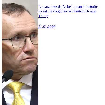
Le paradoxe du Nobel : quand l’autorité
morale norvégienne se heurte à Donald
Trump
21.01.2026