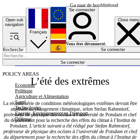
Ga naar de hoofdinhoud
Se connecter
Open sub
Close menu
English
navigation
Français
Deutsch
Vous êtes déconnecté.
Recherche
Se connecter
Español
Lumières éteintes
Se connecter
Rapporteur
Politique
Économie
Newsletters
Evénements
Em
POLICY AREAS
L’été des extrêmes
Economie
Politique
Agriculture et Alimentation
Santé
La récente série de conditions météorologiques extrêmes devrait être
Technologies
attribuée au changement climatique, selon Stefan Rahmstorf,
Energie, Environnement et Transport
professeur de physique des océans à l’université de Potsdam et chef
Défense
du département pour la recherche des effets du climat à l’Institut de
Potsdam.
L’article suivant a été rédigé par Stefan Rahmstorf,
professeur de physique des océans à l’université de Potsdam et chef
du département pour la recherche des effets du climat à l’Institut de