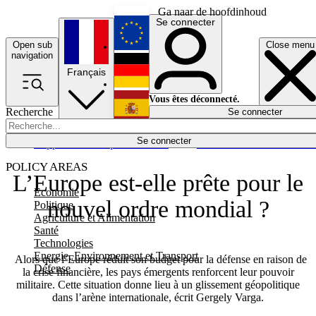
Ga naar de hoofdinhoud
Se connecter
Open sub
Close menu
English
navigation
Français
Deutsch
Vous êtes déconnecté.
Recherche
Se connecter
Español
Lumières éteintes
Se connecter
Rapporteur
Politique
Économie
Newsletters
Evénements
Em
POLICY AREAS
L’Europe est-elle prête pour le
Economie
nouvel ordre mondial ?
Politique
Agriculture et Alimentation
Santé
Technologies
Energie, Environnement et Transport
Alors que l’Europe réduit son budget pour la défense en raison de
Défense
la crise financière, les pays émergents renforcent leur pouvoir
militaire. Cette situation donne lieu à un glissement géopolitique
dans l’arène internationale, écrit Gergely Varga.