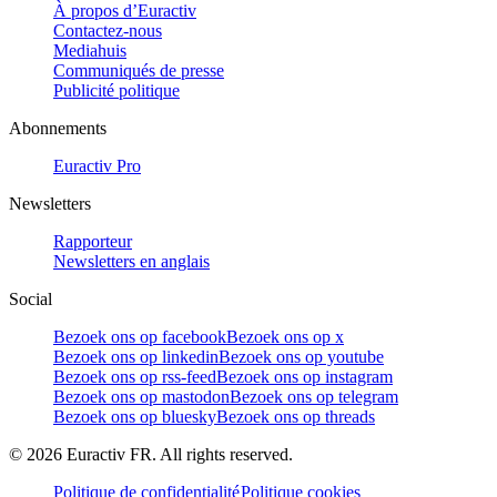
À propos d’Euractiv
Contactez-nous
Mediahuis
Communiqués de presse
Publicité politique
Abonnements
Euractiv Pro
Newsletters
Rapporteur
Newsletters en anglais
Social
Bezoek ons op facebook
Bezoek ons op x
Bezoek ons op linkedin
Bezoek ons op youtube
Bezoek ons op rss-feed
Bezoek ons op instagram
Bezoek ons op mastodon
Bezoek ons op telegram
Bezoek ons op bluesky
Bezoek ons op threads
©
2026
Euractiv FR. All rights reserved.
Politique de confidentialité
Politique cookies