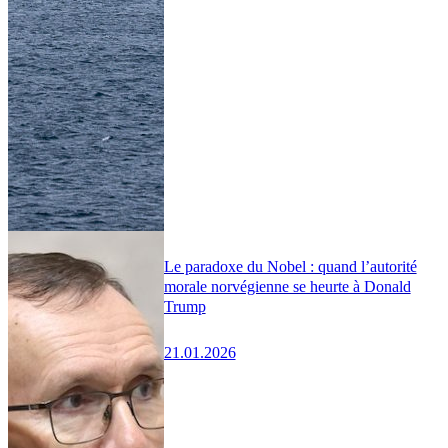
Le paradoxe du Nobel : quand l’autorité
morale norvégienne se heurte à Donald
Trump
21.01.2026