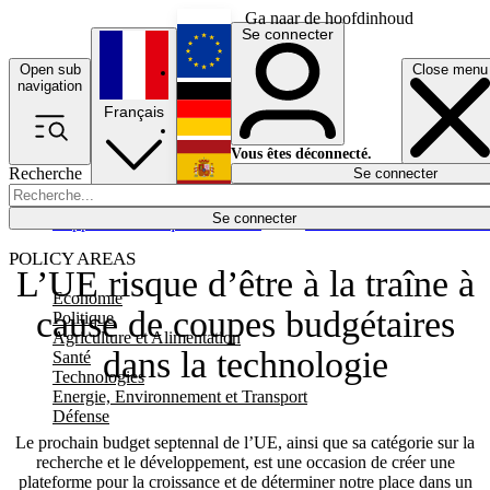
Ga naar de hoofdinhoud
Se connecter
Open sub
Close menu
English
navigation
Français
Deutsch
Vous êtes déconnecté.
Recherche
Se connecter
Español
Lumières éteintes
Se connecter
Rapporteur
Politique
Économie
Newsletters
Evénements
Em
POLICY AREAS
L’UE risque d’être à la traîne à
Economie
cause de coupes budgétaires
Politique
Agriculture et Alimentation
dans la technologie
Santé
Technologies
Energie, Environnement et Transport
Défense
Le prochain budget septennal de l’UE, ainsi que sa catégorie sur la
recherche et le développement, est une occasion de créer une
plateforme pour la croissance et de déterminer notre place dans un