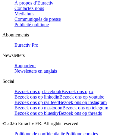
À propos d’Euractiv
Contactez-nous
Mediahuis
Communiqués de presse
Publicité politique
Abonnements
Euractiv Pro
Newsletters
Rapporteur
Newsletters en anglais
Social
Bezoek ons op facebook
Bezoek ons op x
Bezoek ons op linkedin
Bezoek ons op youtube
Bezoek ons op rss-feed
Bezoek ons op instagram
Bezoek ons op mastodon
Bezoek ons op telegram
Bezoek ons op bluesky
Bezoek ons op threads
©
2026
Euractiv FR. All rights reserved.
Politique de confidentialité
Politique cookies