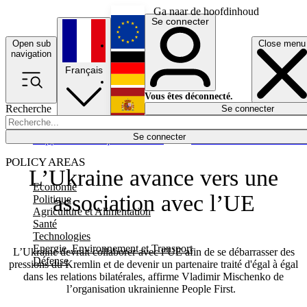
Ga naar de hoofdinhoud
Se connecter
Open sub
Close menu
English
navigation
Français
Deutsch
Vous êtes déconnecté.
Recherche
Se connecter
Español
Lumières éteintes
Se connecter
Rapporteur
Politique
Économie
Newsletters
Evénements
Em
POLICY AREAS
L’Ukraine avance vers une
Economie
association avec l’UE
Politique
Agriculture et Alimentation
Santé
Technologies
Energie, Environnement et Transport
L’Ukraine devrait collaborer avec l’UE afin de se débarrasser des
Défense
pressions du Kremlin et de devenir un partenaire traité d'égal à égal
dans les relations bilatérales, affirme Vladimir Mischenko de
l’organisation ukrainienne People First.