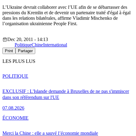
L’Ukraine devrait collaborer avec l’UE afin de se débarrasser des
pressions du Kremlin et de devenir un partenaire traité d'égal à égal
dans les relations bilatérales, affirme Vladimir Mischenko de
l’organisation ukrainienne People First.
Dec 20, 2011 - 14:13
Politique
Chine
International
Print
Partager
LES PLUS LUS
POLITIQUE
EXCLUSIF : L'Islande demande à Bruxelles de ne pas s'immiscer
dans son référendum sur l'UE
07.08.2026
ÉCONOMIE
Merci la Chine : elle a sauvé l’économie mondiale