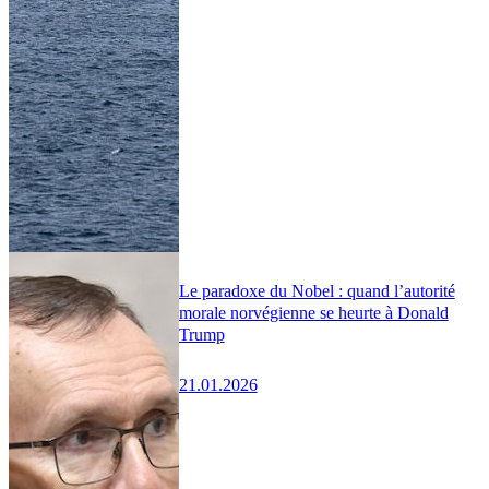
Le paradoxe du Nobel : quand l’autorité
morale norvégienne se heurte à Donald
Trump
21.01.2026