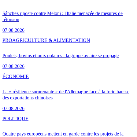
Sánchez riposte contre Meloni : l'Italie menacée de mesures de
rétorsion
07.08.2026
PRO
AGRICULTURE & ALIMENTATION
Poulets, bovins et ours polaires : la grippe aviaire se propage
07.08.2026
ÉCONOMIE
La « résilience surprenante » de l'Allemagne face à la forte hausse
des exportations chinoises
07.08.2026
POLITIQUE
Quatre pays européens mettent en garde contre les projets de la