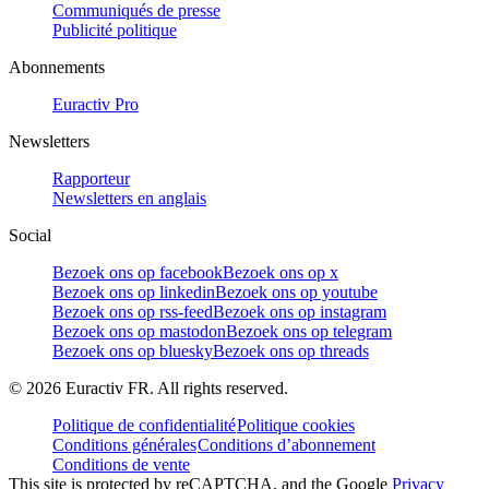
Communiqués de presse
Publicité politique
Abonnements
Euractiv Pro
Newsletters
Rapporteur
Newsletters en anglais
Social
Bezoek ons op facebook
Bezoek ons op x
Bezoek ons op linkedin
Bezoek ons op youtube
Bezoek ons op rss-feed
Bezoek ons op instagram
Bezoek ons op mastodon
Bezoek ons op telegram
Bezoek ons op bluesky
Bezoek ons op threads
©
2026
Euractiv FR. All rights reserved.
Politique de confidentialité
Politique cookies
Conditions générales
Conditions d’abonnement
Conditions de vente
This site is protected by reCAPTCHA, and the Google
Privacy