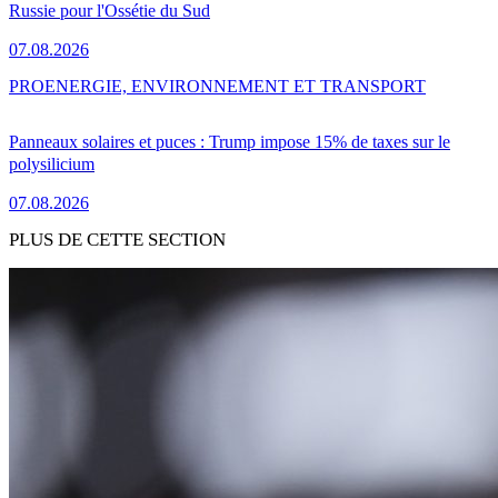
Russie pour l'Ossétie du Sud
07.08.2026
PRO
ENERGIE, ENVIRONNEMENT ET TRANSPORT
Panneaux solaires et puces : Trump impose 15% de taxes sur le
polysilicium
07.08.2026
PLUS DE CETTE SECTION