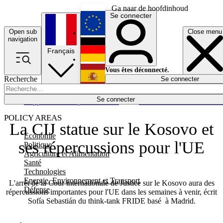
Ga naar de hoofdinhoud
Se connecter
Open sub
Close menu
English
navigation
Français
Deutsch
Vous êtes déconnecté.
Recherche
Se connecter
Español
Lumières éteintes
Se connecter
Rapporteur
Politique
Économie
Newsletters
Evénements
Em
POLICY AREAS
La CIJ statue sur le Kosovo et
Economie
ses répercussions pour l'UE
Politique
Agriculture et Alimentation
Santé
Technologies
Energie, Environnement et Transport
L'arrêt de la Cour internationale de Justice sur le Kosovo aura des
Défense
répercussions importantes pour l'UE dans les semaines à venir, écrit
Sofía Sebastián du think-tank FRIDE basé à Madrid.