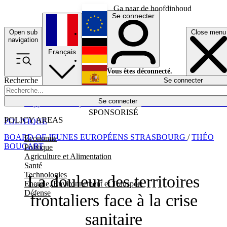
Ga naar de hoofdinhoud
Se connecter
Open sub
Close menu
English
navigation
Français
Deutsch
Vous êtes déconnecté.
Recherche
Se connecter
Español
Lumières éteintes
Se connecter
Rapporteur
Politique
Économie
Newsletters
Evénements
Em
SPONSORISÉ
POLICY AREAS
POLITIQUE
BOARD OF JEUNES EUROPÉENS STRASBOURG
/
THÉO
Economie
BOUCART
Politique
Agriculture et Alimentation
Santé
Technologies
La douleur des territoires
Energie, Environnement et Transport
Défense
frontaliers face à la crise
sanitaire