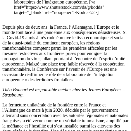
laboratoires de l’intégration européenne. [<a
href="https://www.shutterstock.com/da/g/kodda"
target="_blank" rel="noopener">Kodda</a>]
Depuis plus de deux ans, la France, l’Allemagne, l’Europe et le
monde font face à une pandémie aux conséquences désastreuses. Si
la Covid-19 a mis à très rude épreuve le tissu économique et social
de la quasi-totalité du continent européen, les régions
transfrontalières comptent parmi les premières affectées par les
mesures restrictives aux frontières prises pour endiguer la
propagation du virus, allant pourtant à l’encontre de l’esprit d’unité
européenne. Malgré une place trop faible réservée à la coopération
transfrontalière, la Conférence sur l’avenir de l’Europe est une
occasion de réaffirmer le rôle de « laboratoire de l’intégration
européenne » des territoires frontaliers.
Théo Boucart est responsable médias chez les Jeunes Européens –
Strasbourg.
La fermeture unilatérale de la frontière entre la France et
l’Allemagne de mars à juin 2020, décidée par le gouvernement
allemand sans concertation avec les autorités régionales et nationales
françaises, a été vécue comme un véritable traumatisme, amplifié par
la méfiance et l’hostilité qui s’est installée parmi les citoyens des