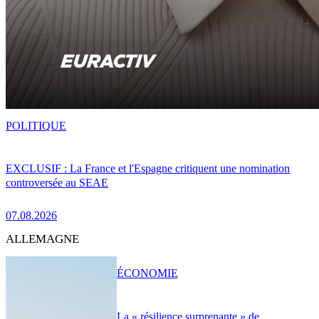
POLITIQUE
EXCLUSIF : La France et l'Espagne critiquent une nomination
controversée au SEAE
07.08.2026
ALLEMAGNE
ÉCONOMIE
La « résilience surprenante » de