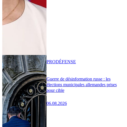
PRO
DÉFENSE
Guerre de désinformation russe : les
élections municipales allemandes prises
pour cible
06.08.2026