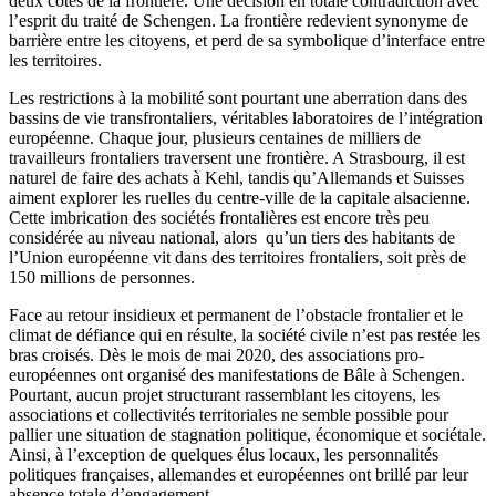
deux côtés de la frontière. Une décision en totale contradiction avec
l’esprit du traité de Schengen. La frontière redevient synonyme de
barrière entre les citoyens, et perd de sa symbolique d’interface entre
les territoires.
Les restrictions à la mobilité sont pourtant une aberration dans des
bassins de vie transfrontaliers, véritables laboratoires de l’intégration
européenne. Chaque jour, plusieurs centaines de milliers de
travailleurs frontaliers traversent une frontière. A Strasbourg, il est
naturel de faire des achats à Kehl, tandis qu’Allemands et Suisses
aiment explorer les ruelles du centre-ville de la capitale alsacienne.
Cette imbrication des sociétés frontalières est encore très peu
considérée au niveau national, alors qu’un tiers des habitants de
l’Union européenne vit dans des territoires frontaliers, soit près de
150 millions de personnes.
Face au retour insidieux et permanent de l’obstacle frontalier et le
climat de défiance qui en résulte, la société civile n’est pas restée les
bras croisés. Dès le mois de mai 2020, des associations pro-
européennes ont organisé des manifestations de Bâle à Schengen.
Pourtant, aucun projet structurant rassemblant les citoyens, les
associations et collectivités territoriales ne semble possible pour
pallier une situation de stagnation politique, économique et sociétale.
Ainsi, à l’exception de quelques élus locaux, les personnalités
politiques françaises, allemandes et européennes ont brillé par leur
absence totale d’engagement.