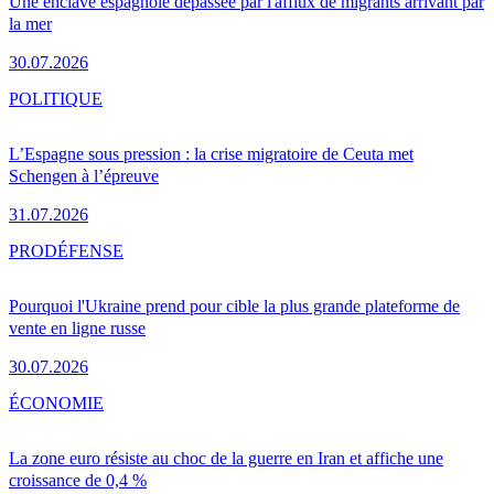
Une enclave espagnole dépassée par l'afflux de migrants arrivant par
la mer
30.07.2026
POLITIQUE
L’Espagne sous pression : la crise migratoire de Ceuta met
Schengen à l’épreuve
31.07.2026
PRO
DÉFENSE
Pourquoi l'Ukraine prend pour cible la plus grande plateforme de
vente en ligne russe
30.07.2026
ÉCONOMIE
La zone euro résiste au choc de la guerre en Iran et affiche une
croissance de 0,4 %