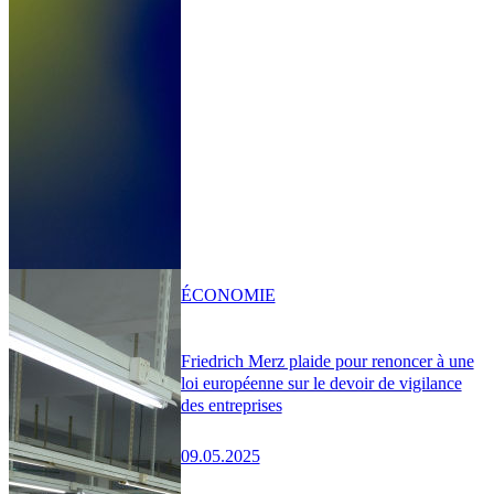
ÉCONOMIE
Friedrich Merz plaide pour renoncer à une
loi européenne sur le devoir de vigilance
des entreprises
09.05.2025