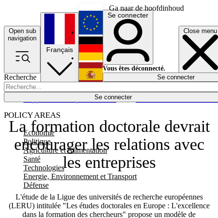
Ga naar de hoofdinhoud
Se connecter
Open sub
Close menu
English
navigation
Français
Deutsch
Vous êtes déconnecté.
Recherche
Se connecter
Español
Lumières éteintes
Se connecter
Rapporteur
Politique
Économie
Newsletters
Evénements
Em
POLICY AREAS
La formation doctorale devrait
Economie
encourager les relations avec
Politique
Agriculture et Alimentation
les entreprises
Santé
Technologies
Energie, Environnement et Transport
Défense
L'étude de la Ligue des universités de recherche européennes
(LERU) intitulée "Les études doctorales en Europe : L'excellence
dans la formation des chercheurs" propose un modèle de