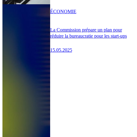
ÉCONOMIE
La Commission prépare un plan pour
réduire la bureaucratie pour les start-ups
15.05.2025