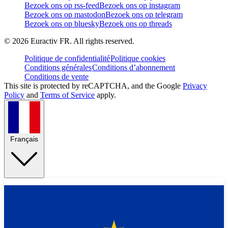
Bezoek ons op rss-feed
Bezoek ons op instagram
Bezoek ons op mastodon
Bezoek ons op telegram
Bezoek ons op bluesky
Bezoek ons op threads
©
2026
Euractiv FR. All rights reserved.
Politique de confidentialité
Politique cookies
Conditions générales
Conditions d’abonnement
Conditions de vente
This site is protected by reCAPTCHA, and the Google
Privacy
Policy
and
Terms of Service
apply.
Français