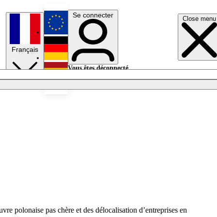
Se connecter
Close menu
English
Français
Deutsch
Vous êtes déconnecté.
Se connecter
Español
Lumières éteintes
euvre polonaise pas chère et des délocalisation d’entreprises en