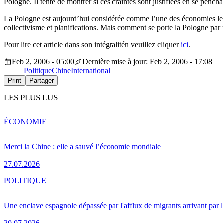
Pologne. Il tente de montrer si ces craintes sont justifiées en se penchan
La Pologne est aujourd’hui considérée comme l’une des économies les 
collectivisme et planifications. Mais comment se porte la Pologne par
Pour lire cet article dans son intégralitén veuillez cliquer
ici
.
Feb 2, 2006 - 05:00
Dernière mise à jour: Feb 2, 2006 - 17:08
Politique
Chine
International
Print
Partager
LES PLUS LUS
ÉCONOMIE
Merci la Chine : elle a sauvé l’économie mondiale
27.07.2026
POLITIQUE
Une enclave espagnole dépassée par l'afflux de migrants arrivant par 
30.07.2026