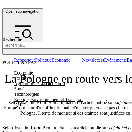
Open sub navigation
Recherche
Rapporteur
Politique
Économie
Newsletters
Evénements
Em
POLICY AREAS
Economie
La Pologne en route vers l
Politique
Agriculture et Alimentation
Santé
Technologies
Energie, Environnement et Transport
Selon Joachim Korte Bernard, dans son article publié sur
cafebabe
Défense
Europe' ont peur d'un afflux de main d'oeuvre polonaise pas chère et d
Pologne. Il tente de montrer si ces craintes sont justifiées en 
Selon Joachim Korte Bernard, dans son article publié sur
cafebabel.c