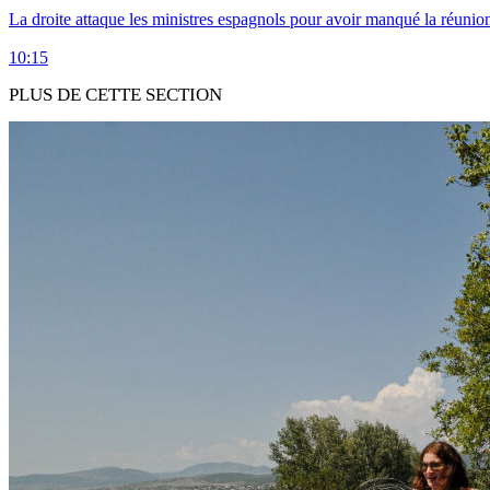
La droite attaque les ministres espagnols pour avoir manqué la réunio
10:15
PLUS DE CETTE SECTION