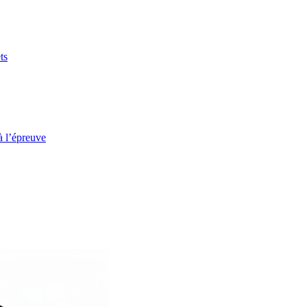
ts
à l’épreuve