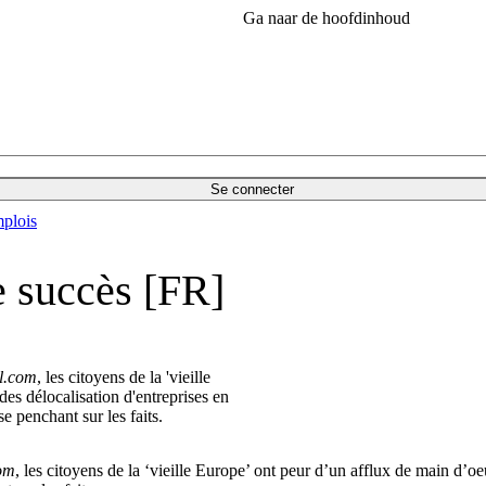
Ga naar de hoofdinhoud
Se connecter
plois
e succès [FR]
l.com
, les citoyens de la 'vieille
es délocalisation d'entreprises en
se penchant sur les faits.
om
, les citoyens de la ‘vieille Europe’ ont peur d’un afflux de main d’o