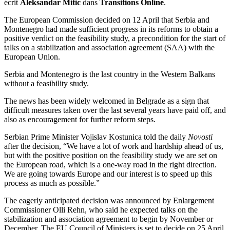
écrit
Aleksandar Mitic
dans
Transitions Online
.
The European Commission decided on 12 April that Serbia and
Montenegro had made sufficient progress in its reforms to obtain a
positive verdict on the feasibility study, a precondition for the start of
talks on a stabilization and association agreement (SAA) with the
European Union.
Serbia and Montenegro is the last country in the Western Balkans
without a feasibility study.
The news has been widely welcomed in Belgrade as a sign that
difficult measures taken over the last several years have paid off, and
also as encouragement for further reform steps.
Serbian Prime Minister Vojislav Kostunica told the daily
Novosti
after the decision, “We have a lot of work and hardship ahead of us,
but with the positive position on the feasibility study we are set on
the European road, which is a one-way road in the right direction.
We are going towards Europe and our interest is to speed up this
process as much as possible.”
The eagerly anticipated decision was announced by Enlargement
Commissioner Olli Rehn, who said he expected talks on the
stabilization and association agreement to begin by November or
December. The EU Council of Ministers is set to decide on 25 April