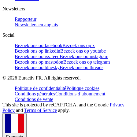
Newsletters
Rapporteur
Newsletters en anglais
Social
Bezoek ons op facebook
Bezoek ons op x
Bezoek ons op linkedin
Bezoek ons op youtube
Bezoek ons op rss-feed
Bezoek ons op instagram
Bezoek ons op mastodon
Bezoek ons op telegram
Bezoek ons op bluesky
Bezoek ons op threads
©
2026
Euractiv FR. All rights reserved.
Politique de confidentialité
Politique cookies
Conditions générales
Conditions d’abonnement
Conditions de vente
This site is protected by reCAPTCHA, and the Google
Privacy
Policy
and
Terms of Service
apply.
Français