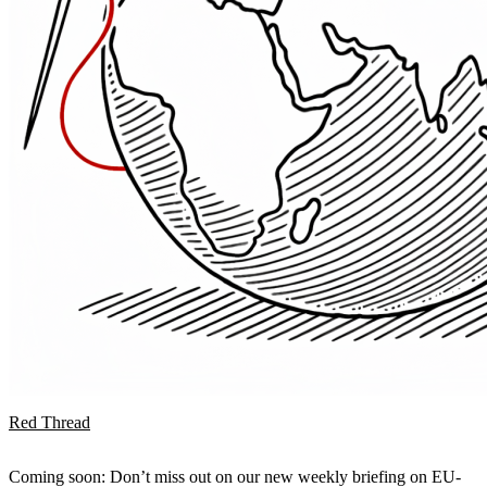
Red Thread
Coming soon: Don’t miss out on our new weekly briefing on EU-