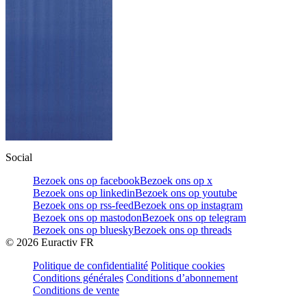
Social
Bezoek ons op facebook
Bezoek ons op x
Bezoek ons op linkedin
Bezoek ons op youtube
Bezoek ons op rss-feed
Bezoek ons op instagram
Bezoek ons op mastodon
Bezoek ons op telegram
Bezoek ons op bluesky
Bezoek ons op threads
©
2026
Euractiv FR
Politique de confidentialité
Politique cookies
Conditions générales
Conditions d’abonnement
Conditions de vente