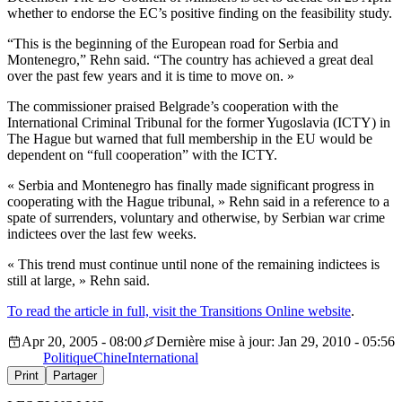
whether to endorse the EC’s positive finding on the feasibility study.
“This is the beginning of the European road for Serbia and
Montenegro,” Rehn said. “The country has achieved a great deal
over the past few years and it is time to move on. »
The commissioner praised Belgrade’s cooperation with the
International Criminal Tribunal for the former Yugoslavia (ICTY) in
The Hague but warned that full membership in the EU would be
dependent on “full cooperation” with the ICTY.
« Serbia and Montenegro has finally made significant progress in
cooperating with the Hague tribunal, » Rehn said in a reference to a
spate of surrenders, voluntary and otherwise, by Serbian war crime
indictees over the last few weeks.
« This trend must continue until none of the remaining indictees is
still at large, » Rehn said.
To read the article in full, visit the Transitions Online website
.
Apr 20, 2005 - 08:00
Dernière mise à jour: Jan 29, 2010 - 05:56
Politique
Chine
International
Print
Partager