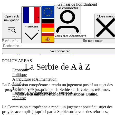
Ga naar de hoofdinhoud
Se connecter
Open sub
Close menu
English
navigation
Français
Deutsch
Vous êtes déconnecté.
Recherche
Se connecter
Español
Lumières éteintes
Se connecter
Rapporteur
Politique
Économie
Newsletters
Evénements
Em
POLICY AREAS
La Serbie de A à Z
Economie
Politique
Agriculture et Alimentation
Santé
La Commission européenne a rendu un jugement positif au sujet des
Technologies
progrès accomplis jusqu'ici par la Serbie sur la voie des réformes,
Energie, Environnement et Transport
écrit
Aleksandar Mitic
dans
Transitions Online
.
Défense
La Commission européenne a rendu un jugement positif au sujet des
progrès accomplis jusqu’ici par la Serbie sur la voie des réformes,